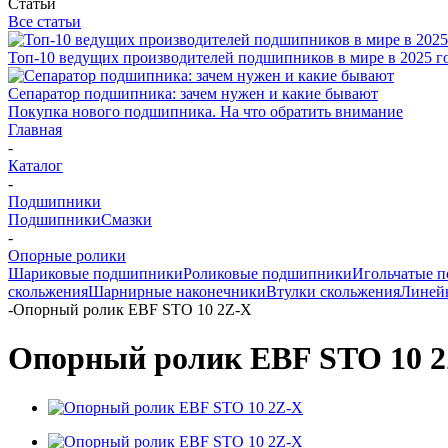
Статьи
Все статьи
Топ-10 ведущих производителей подшипников в мире в 2025 г
Сепаратор подшипника: зачем нужен и какие бывают
Покупка нового подшипника. На что обратить внимание
Главная
-
Каталог
-
Подшипники
Подшипники
Смазки
-
Опорные ролики
Шариковые подшипники
Роликовые подшипники
Игольчатые 
скольжения
Шарнирные наконечники
Втулки скольжения
Линей
-
Опорный ролик EBF STO 10 2Z-X
Опорный ролик EBF STO 10 