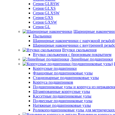
Серия GLRSW
Серия GLXS
Серия GLXSW
Серия GXS
Серия GXSW
Серия GL
Шарнирные наконечни
Пыльники
Шарнирные наконечники с наружной резьбой
Шарнирные наконечники с внутренней резьб
Втулки скольжения
Втулки скольжения с бронзовым покрытием
Линейные подшипники
Корпусные подшипники
Фланцевые подшипниковые узлы
Стационарные подшипниковые узлы
Корпуса подшипников
Подшипниковые узлы и корпуса из нержавею
Штампованные корпусные узлы
Кассетные подшипниковые узлы
Подвесные подшипниковые узлы
Натяжные подшипниковые узлы
Роликоподшипниковые узлы для метрических
Разъемные корпуса и