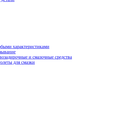
обыми характеристиками
зывание
возадирочные и смазочные средства
олеты для смазки