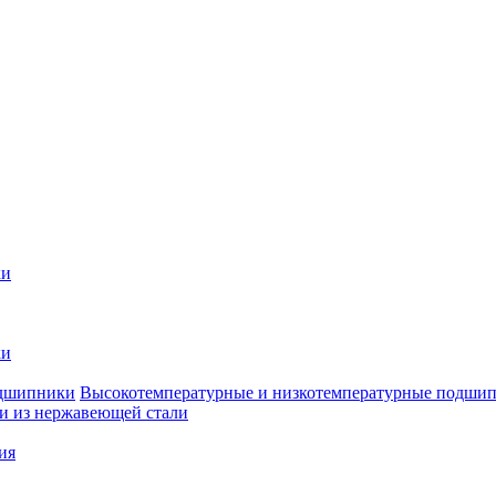
ки
ки
Высокотемпературные и низкотемпературные подши
 из нержавеющей стали
ия