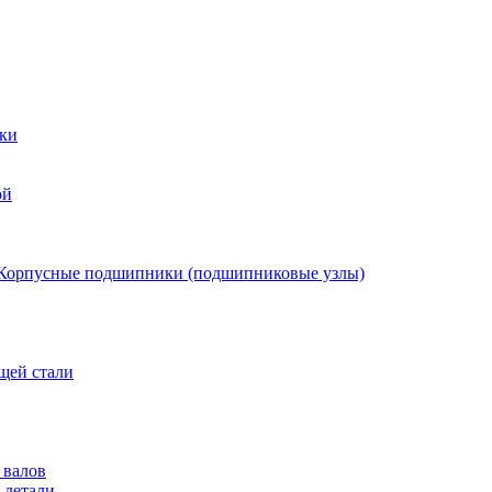
ки
ой
Корпусные подшипники (подшипниковые узлы)
щей стали
 валов
 детали