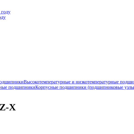
оду
подшипники
Высокотемпературные и низкотемпературные подш
ные подшипники
Корпусные подшипники (подшипниковые узлы
2Z-X