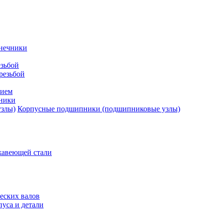
нечники
зьбой
резьбой
тием
ники
Корпусные подшипники (подшипниковые узлы)
жавеющей стали
еских валов
уса и детали