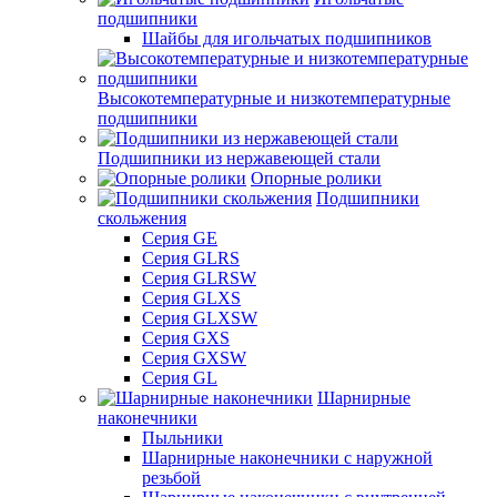
подшипники
Шайбы для игольчатых подшипников
Высокотемпературные и низкотемпературные
подшипники
Подшипники из нержавеющей стали
Опорные ролики
Подшипники
скольжения
Серия GE
Серия GLRS
Серия GLRSW
Серия GLXS
Серия GLXSW
Серия GXS
Серия GXSW
Серия GL
Шарнирные
наконечники
Пыльники
Шарнирные наконечники с наружной
резьбой