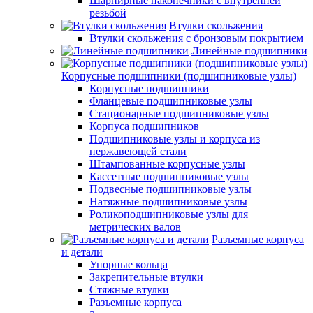
Шарнирные наконечники с внутренней
резьбой
Втулки скольжения
Втулки скольжения с бронзовым покрытием
Линейные подшипники
Корпусные подшипники (подшипниковые узлы)
Корпусные подшипники
Фланцевые подшипниковые узлы
Стационарные подшипниковые узлы
Корпуса подшипников
Подшипниковые узлы и корпуса из
нержавеющей стали
Штампованные корпусные узлы
Кассетные подшипниковые узлы
Подвесные подшипниковые узлы
Натяжные подшипниковые узлы
Роликоподшипниковые узлы для
метрических валов
Разъемные корпуса
и детали
Упорные кольца
Закрепительные втулки
Стяжные втулки
Разъемные корпуса