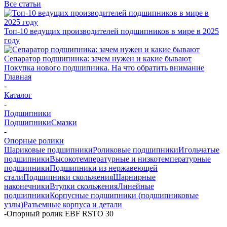
Все статьи
Топ-10 ведущих производителей подшипников в мире в 2025
году
Сепаратор подшипника: зачем нужен и какие бывают
Покупка нового подшипника. На что обратить внимание
Главная
-
Каталог
-
Подшипники
Подшипники
Смазки
-
Опорные ролики
Шариковые подшипники
Роликовые подшипники
Игольчатые
подшипники
Высокотемпературные и низкотемпературные
подшипники
Подшипники из нержавеющей
стали
Подшипники скольжения
Шарнирные
наконечники
Втулки скольжения
Линейные
подшипники
Корпусные подшипники (подшипниковые
узлы)
Разъемные корпуса и детали
-
Опорный ролик EBF RSTO 30