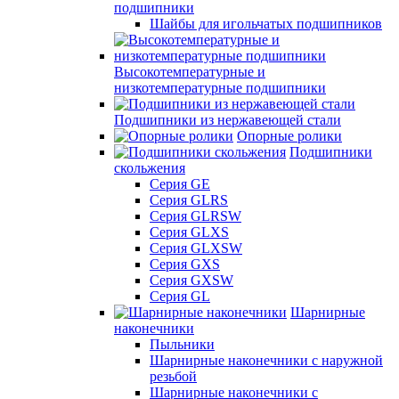
подшипники
Шайбы для игольчатых подшипников
Высокотемпературные и
низкотемпературные подшипники
Подшипники из нержавеющей стали
Опорные ролики
Подшипники
скольжения
Серия GE
Серия GLRS
Серия GLRSW
Серия GLXS
Серия GLXSW
Серия GXS
Серия GXSW
Серия GL
Шарнирные
наконечники
Пыльники
Шарнирные наконечники с наружной
резьбой
Шарнирные наконечники с