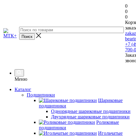
0
0
0
Корз
заказ
zaka
beari
+7 (4
700-
Заказ
звон
Меню
Каталог
Подшипники
Шариковые
подшипники
Однорядные шариковые подшипники
Двухрядные шариковые подшипники
Роликовые
подшипники
Игольчатые