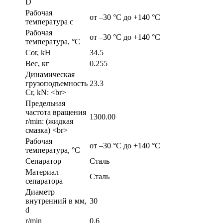
D
Рабочая
от –30 °C до +140 °C
температура с
Рабочая
от –30 °C до +140 °C
температура, °С
Cor, kH
34.5
Вес, кг
0.255
Динамическая
грузоподъемность
23.3
Cr, kN: <br>
Предельная
частота вращения
1300.00
r/min: (жидкая
смазка) <br>
Рабочая
от –30 °C до +140 °C
температура, °C
Сепаратор
Сталь
Материал
Сталь
сепаратора
Диаметр
внутренний в мм,
30
d
r/min
0.6