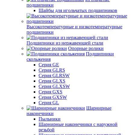
подшипники
Шайбы для игольчатых подшипников
Высокотемпературные и низкотемпературные
подшипники
Подшипники из нержавеющей стали
Опорные ролики
Подшипники
скольжения
Серия GE
Серия GLRS
Серия GLRSW
Серия GLXS
Серия GLXSW
Серия GXS
Серия GXSW
Серия GL
Шарнирные
наконечники
Пыльники
Шарнирные наконечники с наружной
резьбой