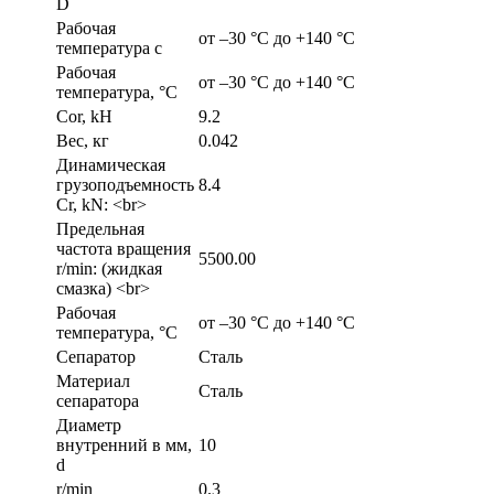
D
Рабочая
от –30 °C до +140 °C
температура с
Рабочая
от –30 °C до +140 °C
температура, °С
Cor, kH
9.2
Вес, кг
0.042
Динамическая
грузоподъемность
8.4
Cr, kN: <br>
Предельная
частота вращения
5500.00
r/min: (жидкая
смазка) <br>
Рабочая
от –30 °C до +140 °C
температура, °C
Сепаратор
Сталь
Материал
Сталь
сепаратора
Диаметр
внутренний в мм,
10
d
r/min
0.3