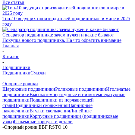
Все статьи
Топ-10 ведущих производителей подшипников в мире в 2025
году
Сепаратор подшипника: зачем нужен и какие бывают
Покупка нового подшипника. На что обратить внимание
Главная
-
Каталог
-
Подшипники
Подшипники
Смазки
-
Опорные ролики
Шариковые подшипники
Роликовые подшипники
Игольчатые
подшипники
Высокотемпературные и низкотемпературные
подшипники
Подшипники из нержавеющей
стали
Подшипники скольжения
Шарнирные
наконечники
Втулки скольжения
Линейные
подшипники
Корпусные подшипники (подшипниковые
узлы)
Разъемные корпуса и детали
-
Опорный ролик EBF RSTO 10