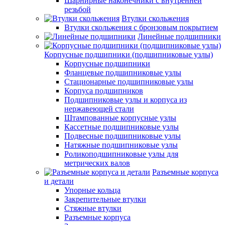
Шарнирные наконечники с внутренней
резьбой
Втулки скольжения
Втулки скольжения с бронзовым покрытием
Линейные подшипники
Корпусные подшипники (подшипниковые узлы)
Корпусные подшипники
Фланцевые подшипниковые узлы
Стационарные подшипниковые узлы
Корпуса подшипников
Подшипниковые узлы и корпуса из
нержавеющей стали
Штампованные корпусные узлы
Кассетные подшипниковые узлы
Подвесные подшипниковые узлы
Натяжные подшипниковые узлы
Роликоподшипниковые узлы для
метрических валов
Разъемные корпуса
и детали
Упорные кольца
Закрепительные втулки
Стяжные втулки
Разъемные корпуса