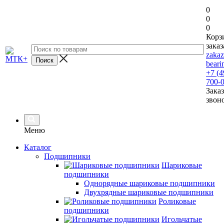
0
0
0
Корз
заказ
zaka
beari
+7 (4
700-
Заказ
звон
Меню
Каталог
Подшипники
Шариковые
подшипники
Однорядные шариковые подшипники
Двухрядные шариковые подшипники
Роликовые
подшипники
Игольчатые