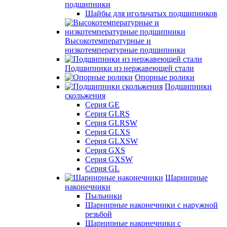
подшипники
Шайбы для игольчатых подшипников
Высокотемпературные и
низкотемпературные подшипники
Подшипники из нержавеющей стали
Опорные ролики
Подшипники
скольжения
Серия GE
Серия GLRS
Серия GLRSW
Серия GLXS
Серия GLXSW
Серия GXS
Серия GXSW
Серия GL
Шарнирные
наконечники
Пыльники
Шарнирные наконечники с наружной
резьбой
Шарнирные наконечники с