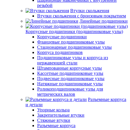
Шарнирные наконечники с внутренней
резьбой
Втулки скольжения
Втулки скольжения с бронзовым покрытием
Линейные подшипники
Корпусные подшипники (подшипниковые узлы)
Корпусные подшипники
Фланцевые подшипниковые узлы
Стационарные подшипниковые узлы
Корпуса подшипников
Подшипниковые узлы и корпуса из
нержавеющей стали
Штампованные корпусные узлы
Кассетные подшипниковые узлы
Подвесные подшипниковые узлы
Натяжные подшипниковые узлы
Роликоподшипниковые узлы для
метрических валов
Разъемные корпуса
и детали
Упорные кольца
Закрепительные втулки
Стяжные втулки
Разъемные корпуса