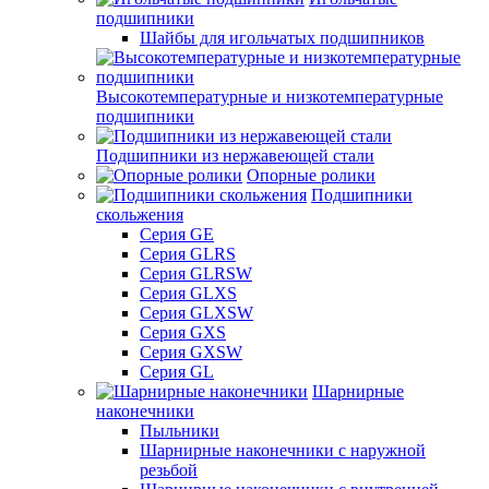
подшипники
Шайбы для игольчатых подшипников
Высокотемпературные и низкотемпературные
подшипники
Подшипники из нержавеющей стали
Опорные ролики
Подшипники
скольжения
Серия GE
Серия GLRS
Серия GLRSW
Серия GLXS
Серия GLXSW
Серия GXS
Серия GXSW
Серия GL
Шарнирные
наконечники
Пыльники
Шарнирные наконечники с наружной
резьбой