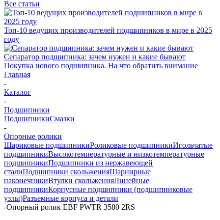
Все статьи
Топ-10 ведущих производителей подшипников в мире в 2025
году
Сепаратор подшипника: зачем нужен и какие бывают
Покупка нового подшипника. На что обратить внимание
Главная
-
Каталог
-
Подшипники
Подшипники
Смазки
-
Опорные ролики
Шариковые подшипники
Роликовые подшипники
Игольчатые
подшипники
Высокотемпературные и низкотемпературные
подшипники
Подшипники из нержавеющей
стали
Подшипники скольжения
Шарнирные
наконечники
Втулки скольжения
Линейные
подшипники
Корпусные подшипники (подшипниковые
узлы)
Разъемные корпуса и детали
-
Опорный ролик EBF PWTR 3580 2RS