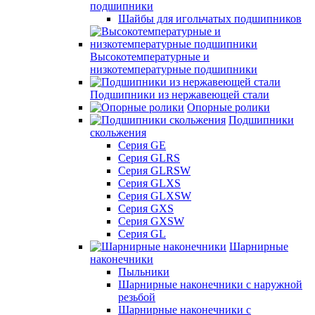
подшипники
Шайбы для игольчатых подшипников
Высокотемпературные и
низкотемпературные подшипники
Подшипники из нержавеющей стали
Опорные ролики
Подшипники
скольжения
Серия GE
Серия GLRS
Серия GLRSW
Серия GLXS
Серия GLXSW
Серия GXS
Серия GXSW
Серия GL
Шарнирные
наконечники
Пыльники
Шарнирные наконечники с наружной
резьбой
Шарнирные наконечники с