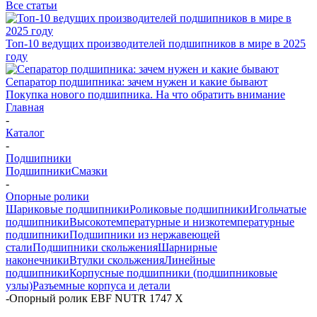
Все статьи
Топ-10 ведущих производителей подшипников в мире в 2025
году
Сепаратор подшипника: зачем нужен и какие бывают
Покупка нового подшипника. На что обратить внимание
Главная
-
Каталог
-
Подшипники
Подшипники
Смазки
-
Опорные ролики
Шариковые подшипники
Роликовые подшипники
Игольчатые
подшипники
Высокотемпературные и низкотемпературные
подшипники
Подшипники из нержавеющей
стали
Подшипники скольжения
Шарнирные
наконечники
Втулки скольжения
Линейные
подшипники
Корпусные подшипники (подшипниковые
узлы)
Разъемные корпуса и детали
-
Опорный ролик EBF NUTR 1747 X