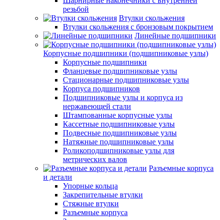
Шарнирные наконечники с внутренней
резьбой
Втулки скольжения
Втулки скольжения с бронзовым покрытием
Линейные подшипники
Корпусные подшипники (подшипниковые узлы)
Корпусные подшипники
Фланцевые подшипниковые узлы
Стационарные подшипниковые узлы
Корпуса подшипников
Подшипниковые узлы и корпуса из
нержавеющей стали
Штампованные корпусные узлы
Кассетные подшипниковые узлы
Подвесные подшипниковые узлы
Натяжные подшипниковые узлы
Роликоподшипниковые узлы для
метрических валов
Разъемные корпуса
и детали
Упорные кольца
Закрепительные втулки
Стяжные втулки
Разъемные корпуса