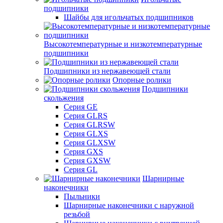
подшипники
Шайбы для игольчатых подшипников
Высокотемпературные и низкотемпературные
подшипники
Подшипники из нержавеющей стали
Опорные ролики
Подшипники
скольжения
Серия GE
Серия GLRS
Серия GLRSW
Серия GLXS
Серия GLXSW
Серия GXS
Серия GXSW
Серия GL
Шарнирные
наконечники
Пыльники
Шарнирные наконечники с наружной
резьбой