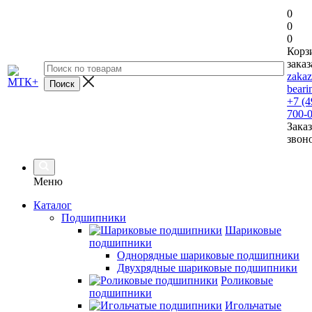
0
0
0
Корз
заказ
zaka
beari
+7 (4
700-
Заказ
звон
Меню
Каталог
Подшипники
Шариковые
подшипники
Однорядные шариковые подшипники
Двухрядные шариковые подшипники
Роликовые
подшипники
Игольчатые