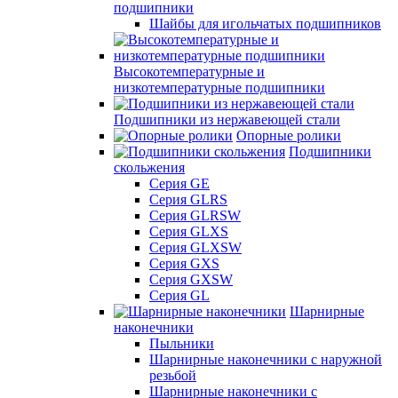
подшипники
Шайбы для игольчатых подшипников
Высокотемпературные и
низкотемпературные подшипники
Подшипники из нержавеющей стали
Опорные ролики
Подшипники
скольжения
Серия GE
Серия GLRS
Серия GLRSW
Серия GLXS
Серия GLXSW
Серия GXS
Серия GXSW
Серия GL
Шарнирные
наконечники
Пыльники
Шарнирные наконечники с наружной
резьбой
Шарнирные наконечники с