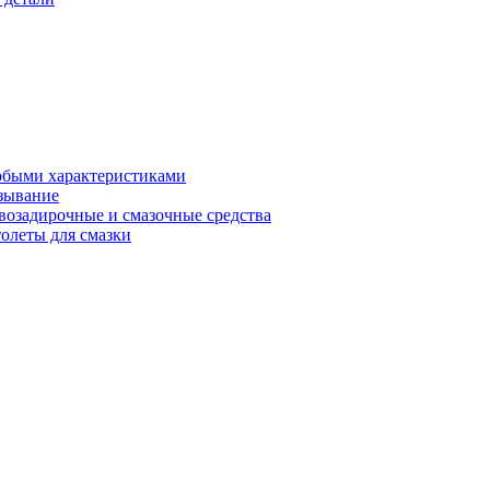
обыми характеристиками
зывание
возадирочные и смазочные средства
олеты для смазки