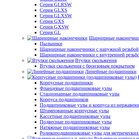
Серия GLRSW
Серия GLXS
Серия GLXSW
Серия GXS
Серия GXSW
Серия GL
Шарнирные наконечни
Пыльники
Шарнирные наконечники с наружной резьбой
Шарнирные наконечники с внутренней резьб
Втулки скольжения
Втулки скольжения с бронзовым покрытием
Линейные подшипники
Корпусные подшипники
Фланцевые подшипниковые узлы
Стационарные подшипниковые узлы
Корпуса подшипников
Подшипниковые узлы и корпуса из нержавею
Штампованные корпусные узлы
Кассетные подшипниковые узлы
Подвесные подшипниковые узлы
Натяжные подшипниковые узлы
Роликоподшипниковые узлы для метрических
Разъемные корпуса и