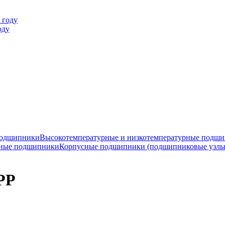
оду
подшипники
Высокотемпературные и низкотемпературные подш
ные подшипники
Корпусные подшипники (подшипниковые узлы
PP