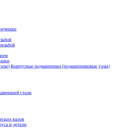
нечники
зьбой
резьбой
тием
ники
Корпусные подшипники (подшипниковые узлы)
жавеющей стали
еских валов
уса и детали