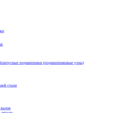
ки
ой
Корпусные подшипники (подшипниковые узлы)
щей стали
 валов
 детали