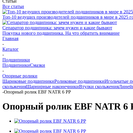
Статьи
Все статьи
Топ-10 ведущих производителей подшипников в мире в 2025 г
Сепаратор подшипника: зачем нужен и какие бывают
Покупка нового подшипника. На что обратить внимание
Главная
-
Каталог
-
Подшипники
Подшипники
Смазки
-
Опорные ролики
Шариковые подшипники
Роликовые подшипники
Игольчатые 
скольжения
Шарнирные наконечники
Втулки скольжения
Линей
-
Опорный ролик EBF NATR 6 PP
Опорный ролик EBF NATR 6 