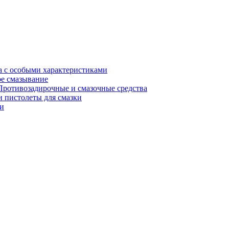
а с особыми характеристиками
е смазывание
Противозадирочные и смазочные средства
 пистолеты для смазки
и