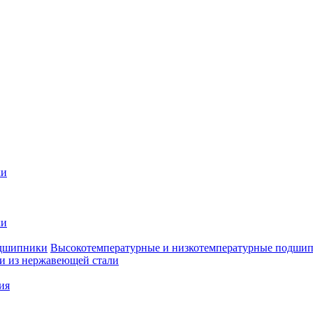
ки
ки
Высокотемпературные и низкотемпературные подши
 из нержавеющей стали
ия