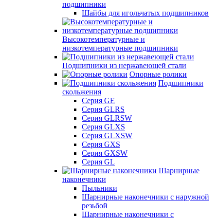
подшипники
Шайбы для игольчатых подшипников
Высокотемпературные и
низкотемпературные подшипники
Подшипники из нержавеющей стали
Опорные ролики
Подшипники
скольжения
Серия GE
Серия GLRS
Серия GLRSW
Серия GLXS
Серия GLXSW
Серия GXS
Серия GXSW
Серия GL
Шарнирные
наконечники
Пыльники
Шарнирные наконечники с наружной
резьбой
Шарнирные наконечники с