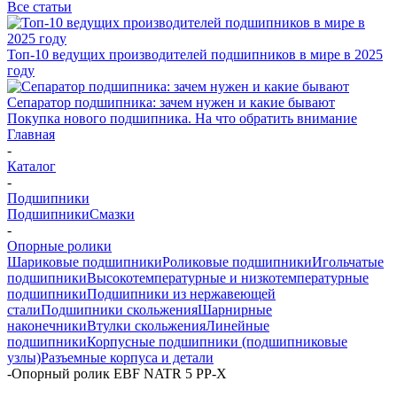
Все статьи
Топ-10 ведущих производителей подшипников в мире в 2025
году
Сепаратор подшипника: зачем нужен и какие бывают
Покупка нового подшипника. На что обратить внимание
Главная
-
Каталог
-
Подшипники
Подшипники
Смазки
-
Опорные ролики
Шариковые подшипники
Роликовые подшипники
Игольчатые
подшипники
Высокотемпературные и низкотемпературные
подшипники
Подшипники из нержавеющей
стали
Подшипники скольжения
Шарнирные
наконечники
Втулки скольжения
Линейные
подшипники
Корпусные подшипники (подшипниковые
узлы)
Разъемные корпуса и детали
-
Опорный ролик EBF NATR 5 PP-X