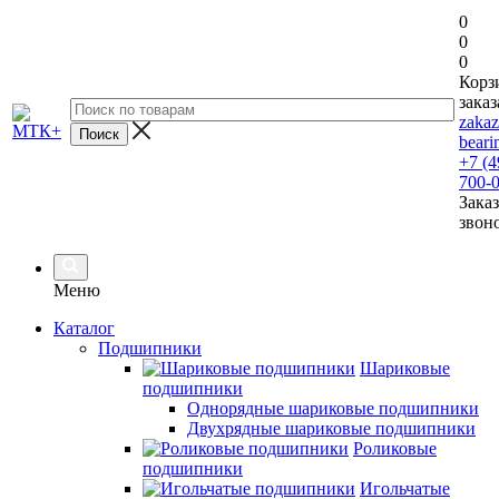
0
0
0
Корз
заказ
zaka
beari
+7 (4
700-
Заказ
звон
Меню
Каталог
Подшипники
Шариковые
подшипники
Однорядные шариковые подшипники
Двухрядные шариковые подшипники
Роликовые
подшипники
Игольчатые