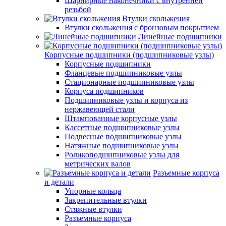
Шарнирные наконечники с внутренней
резьбой
Втулки скольжения
Втулки скольжения с бронзовым покрытием
Линейные подшипники
Корпусные подшипники (подшипниковые узлы)
Корпусные подшипники
Фланцевые подшипниковые узлы
Стационарные подшипниковые узлы
Корпуса подшипников
Подшипниковые узлы и корпуса из
нержавеющей стали
Штампованные корпусные узлы
Кассетные подшипниковые узлы
Подвесные подшипниковые узлы
Натяжные подшипниковые узлы
Роликоподшипниковые узлы для
метрических валов
Разъемные корпуса
и детали
Упорные кольца
Закрепительные втулки
Стяжные втулки
Разъемные корпуса