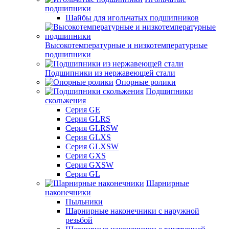
подшипники
Шайбы для игольчатых подшипников
Высокотемпературные и низкотемпературные
подшипники
Подшипники из нержавеющей стали
Опорные ролики
Подшипники
скольжения
Серия GE
Серия GLRS
Серия GLRSW
Серия GLXS
Серия GLXSW
Серия GXS
Серия GXSW
Серия GL
Шарнирные
наконечники
Пыльники
Шарнирные наконечники с наружной
резьбой