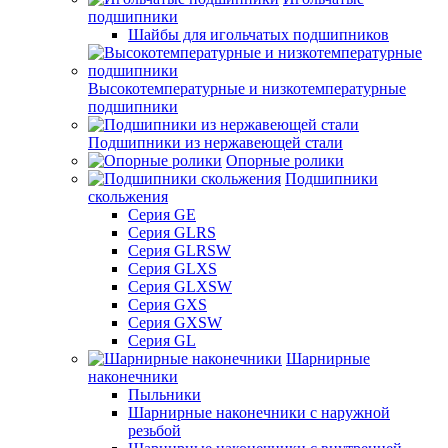
подшипники
Шайбы для игольчатых подшипников
Высокотемпературные и низкотемпературные
подшипники
Подшипники из нержавеющей стали
Опорные ролики
Подшипники
скольжения
Серия GE
Серия GLRS
Серия GLRSW
Серия GLXS
Серия GLXSW
Серия GXS
Серия GXSW
Серия GL
Шарнирные
наконечники
Пыльники
Шарнирные наконечники с наружной
резьбой