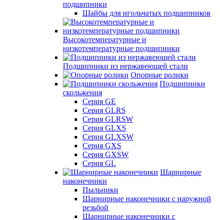
подшипники
Шайбы для игольчатых подшипников
Высокотемпературные и
низкотемпературные подшипники
Подшипники из нержавеющей стали
Опорные ролики
Подшипники
скольжения
Серия GE
Серия GLRS
Серия GLRSW
Серия GLXS
Серия GLXSW
Серия GXS
Серия GXSW
Серия GL
Шарнирные
наконечники
Пыльники
Шарнирные наконечники с наружной
резьбой
Шарнирные наконечники с