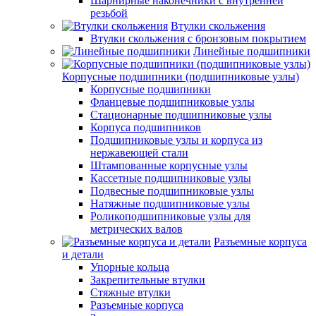
Шарнирные наконечники с внутренней
резьбой
Втулки скольжения
Втулки скольжения с бронзовым покрытием
Линейные подшипники
Корпусные подшипники (подшипниковые узлы)
Корпусные подшипники
Фланцевые подшипниковые узлы
Стационарные подшипниковые узлы
Корпуса подшипников
Подшипниковые узлы и корпуса из
нержавеющей стали
Штампованные корпусные узлы
Кассетные подшипниковые узлы
Подвесные подшипниковые узлы
Натяжные подшипниковые узлы
Роликоподшипниковые узлы для
метрических валов
Разъемные корпуса
и детали
Упорные кольца
Закрепительные втулки
Стяжные втулки
Разъемные корпуса