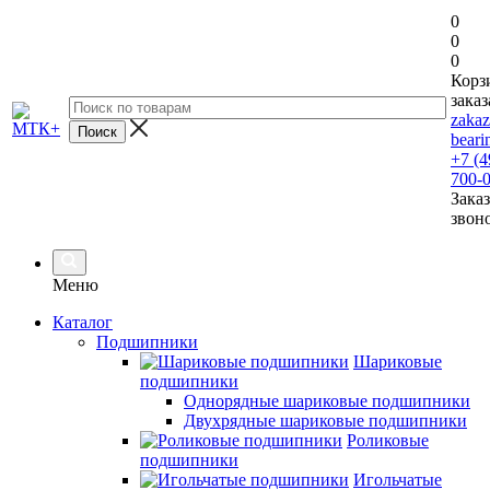
0
0
0
Корз
заказ
zaka
beari
+7 (4
700-
Заказ
звон
Меню
Каталог
Подшипники
Шариковые
подшипники
Однорядные шариковые подшипники
Двухрядные шариковые подшипники
Роликовые
подшипники
Игольчатые