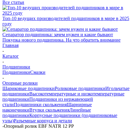
Все статьи
Топ-10 ведущих производителей подшипников в мире в 2025
году
Сепаратор подшипника: зачем нужен и какие бывают
Покупка нового подшипника. На что обратить внимание
Главная
-
Каталог
-
Подшипники
Подшипники
Смазки
-
Опорные ролики
Шариковые подшипники
Роликовые подшипники
Игольчатые
подшипники
Высокотемпературные и низкотемпературные
подшипники
Подшипники из нержавеющей
стали
Подшипники скольжения
Шарнирные
наконечники
Втулки скольжения
Линейные
подшипники
Корпусные подшипники (подшипниковые
узлы)
Разъемные корпуса и детали
-
Опорный ролик EBF NATR 12 PP