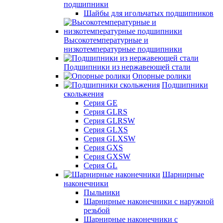
подшипники
Шайбы для игольчатых подшипников
Высокотемпературные и
низкотемпературные подшипники
Подшипники из нержавеющей стали
Опорные ролики
Подшипники
скольжения
Серия GE
Серия GLRS
Серия GLRSW
Серия GLXS
Серия GLXSW
Серия GXS
Серия GXSW
Серия GL
Шарнирные
наконечники
Пыльники
Шарнирные наконечники с наружной
резьбой
Шарнирные наконечники с