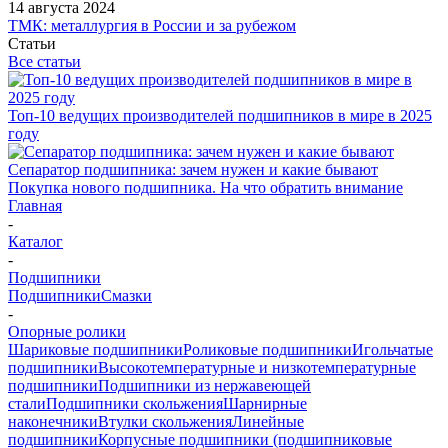
14 августа 2024
ТМК: металлургия в России и за рубежом
Статьи
Все статьи
Топ-10 ведущих производителей подшипников в мире в 2025
году
Сепаратор подшипника: зачем нужен и какие бывают
Покупка нового подшипника. На что обратить внимание
Главная
-
Каталог
-
Подшипники
Подшипники
Смазки
-
Опорные ролики
Шариковые подшипники
Роликовые подшипники
Игольчатые
подшипники
Высокотемпературные и низкотемпературные
подшипники
Подшипники из нержавеющей
стали
Подшипники скольжения
Шарнирные
наконечники
Втулки скольжения
Линейные
подшипники
Корпусные подшипники (подшипниковые