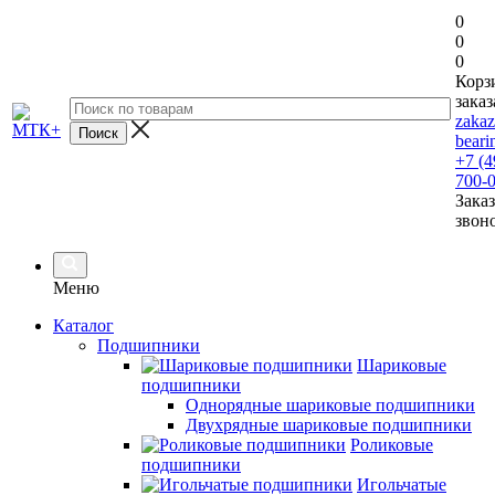
0
0
0
Корз
заказ
zaka
beari
+7 (4
700-
Заказ
звон
Меню
Каталог
Подшипники
Шариковые
подшипники
Однорядные шариковые подшипники
Двухрядные шариковые подшипники
Роликовые
подшипники
Игольчатые