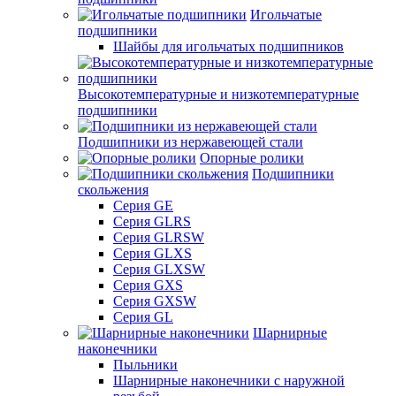
Игольчатые
подшипники
Шайбы для игольчатых подшипников
Высокотемпературные и низкотемпературные
подшипники
Подшипники из нержавеющей стали
Опорные ролики
Подшипники
скольжения
Серия GE
Серия GLRS
Серия GLRSW
Серия GLXS
Серия GLXSW
Серия GXS
Серия GXSW
Серия GL
Шарнирные
наконечники
Пыльники
Шарнирные наконечники с наружной