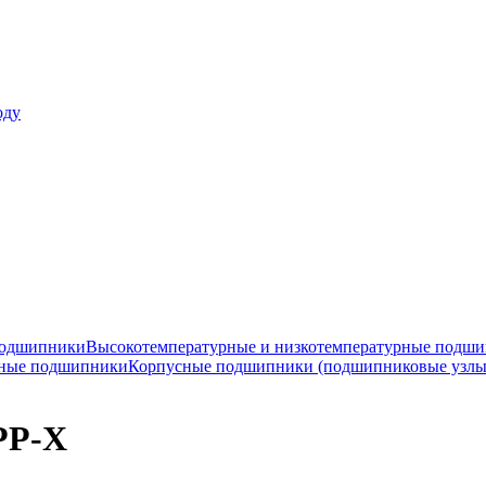
оду
подшипники
Высокотемпературные и низкотемпературные подш
ные подшипники
Корпусные подшипники (подшипниковые узлы
PP-X