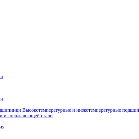
ки
ки
Высокотемпературные и низкотемпературные подши
 из нержавеющей стали
ия