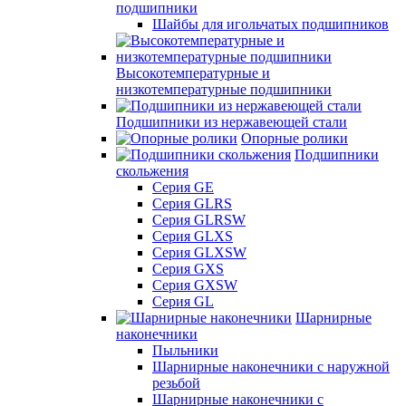
подшипники
Шайбы для игольчатых подшипников
Высокотемпературные и
низкотемпературные подшипники
Подшипники из нержавеющей стали
Опорные ролики
Подшипники
скольжения
Серия GE
Серия GLRS
Серия GLRSW
Серия GLXS
Серия GLXSW
Серия GXS
Серия GXSW
Серия GL
Шарнирные
наконечники
Пыльники
Шарнирные наконечники с наружной
резьбой
Шарнирные наконечники с