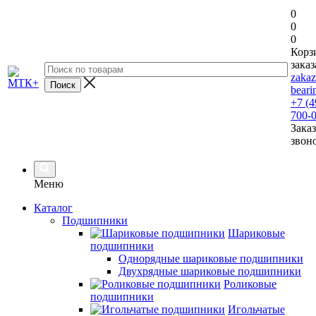
0
0
0
Корз
заказ
zaka
beari
+7 (4
700-
Заказ
звон
Меню
Каталог
Подшипники
Шариковые
подшипники
Однорядные шариковые подшипники
Двухрядные шариковые подшипники
Роликовые
подшипники
Игольчатые