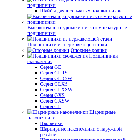
подшипники
Шайбы для игольчатых подшипников
Высокотемпературные и низкотемпературные
подшипники
Подшипники из нержавеющей стали
Опорные ролики
Подшипники
скольжения
Серия GE
Серия GLRS
Серия GLRSW
Серия GLXS
Серия GLXSW
Серия GXS
Серия GXSW
Серия GL
Шарнирные
наконечники
Пыльники
Шарнирные наконечники с наружной
резьбой