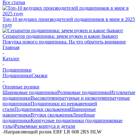
Все статьи
Топ-10 ведущих производителей подшипников в мире в 2025
году
Сепаратор подшипника: зачем нужен и какие бывают
Покупка нового подшипника. На что обратить внимание
Главная
-
Каталог
-
Подшипники
Подшипники
Смазки
-
Опорные ролики
Шариковые подшипники
Роликовые подшипники
Игольчатые
подшипники
Высокотемпературные и низкотемпературные
подшипники
Подшипники из нержавеющей
стали
Подшипники скольжения
Шарнирные
наконечники
Втулки скольжения
Линейные
подшипники
Корпусные подшипники (подшипниковые
узлы)
Разъемные корпуса и детали
-
Направляющий ролик EBF LR 608 2RS HLW