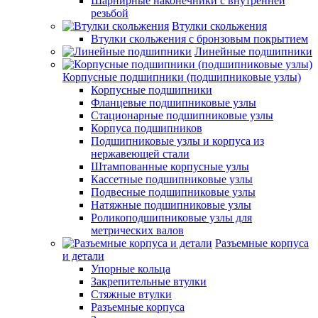
Шарнирные наконечники с внутренней
резьбой
Втулки скольжения
Втулки скольжения с бронзовым покрытием
Линейные подшипники
Корпусные подшипники (подшипниковые узлы)
Корпусные подшипники
Фланцевые подшипниковые узлы
Стационарные подшипниковые узлы
Корпуса подшипников
Подшипниковые узлы и корпуса из
нержавеющей стали
Штампованные корпусные узлы
Кассетные подшипниковые узлы
Подвесные подшипниковые узлы
Натяжные подшипниковые узлы
Роликоподшипниковые узлы для
метрических валов
Разъемные корпуса
и детали
Упорные кольца
Закрепительные втулки
Стяжные втулки
Разъемные корпуса