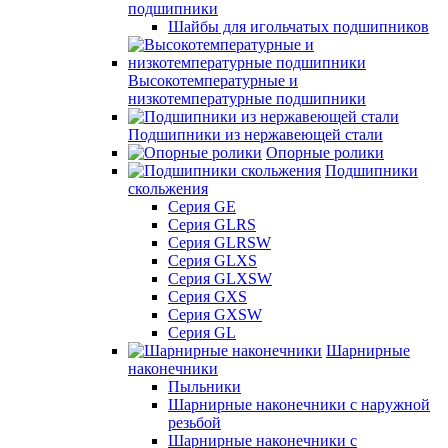
подшипники
Шайбы для игольчатых подшипников
Высокотемпературные и
низкотемпературные подшипники
Подшипники из нержавеющей стали
Опорные ролики
Подшипники
скольжения
Серия GE
Серия GLRS
Серия GLRSW
Серия GLXS
Серия GLXSW
Серия GXS
Серия GXSW
Серия GL
Шарнирные
наконечники
Пыльники
Шарнирные наконечники с наружной
резьбой
Шарнирные наконечники с