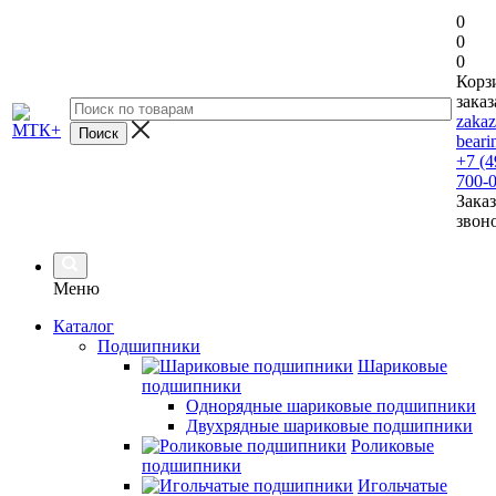
0
0
0
Корз
заказ
zaka
beari
+7 (4
700-
Заказ
звон
Меню
Каталог
Подшипники
Шариковые
подшипники
Однорядные шариковые подшипники
Двухрядные шариковые подшипники
Роликовые
подшипники
Игольчатые