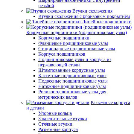
Шарнирные наконечники с внутренней
резьбой
Втулки скольжения
Втулки скольжения с бронзовым покрытием
Линейные подшипники
Корпусные подшипники (подшипниковые узлы)
Корпусные подшипники
Фланцевые подшипниковые узлы
Стационарные подшипниковые узлы
Корпуса подшипников
Подшипниковые узлы и корпуса из
нержавеющей стали
Штампованные корпусные узлы
Кассетные подшипниковые узлы
Подвесные подшипниковые узлы
Натяжные подшипниковые узлы
Роликоподшипниковые узлы для
метрических валов
Разъемные корпуса
и детали
Упорные кольца
Закрепительные втулки
Стяжные втулки
Разъемные корпуса