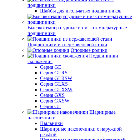
подшипники
Шайбы для игольчатых подшипников
Высокотемпературные и низкотемпературные
подшипники
Подшипники из нержавеющей стали
Опорные ролики
Подшипники
скольжения
Серия GE
Серия GLRS
Серия GLRSW
Серия GLXS
Серия GLXSW
Серия GXS
Серия GXSW
Серия GL
Шарнирные
наконечники
Пыльники
Шарнирные наконечники с наружной
резьбой