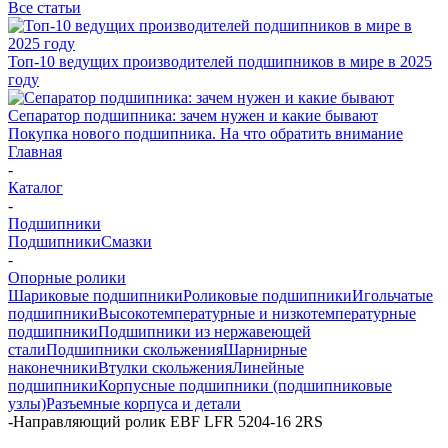
Все статьи
Топ-10 ведущих производителей подшипников в мире в 2025
году
Сепаратор подшипника: зачем нужен и какие бывают
Покупка нового подшипника. На что обратить внимание
Главная
-
Каталог
-
Подшипники
Подшипники
Смазки
-
Опорные ролики
Шариковые подшипники
Роликовые подшипники
Игольчатые
подшипники
Высокотемпературные и низкотемпературные
подшипники
Подшипники из нержавеющей
стали
Подшипники скольжения
Шарнирные
наконечники
Втулки скольжения
Линейные
подшипники
Корпусные подшипники (подшипниковые
узлы)
Разъемные корпуса и детали
-
Направляющий ролик EBF LFR 5204-16 2RS