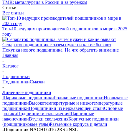
ТМК: металлургия в России и за рубежом
Статьи
Все статьи
Топ-10 ведущих производителей подшипников в мире в 2025
году
Сепаратор подшипника: зачем нужен и какие бывают
Покупка нового подшипника. На что обратить внимание
Главная
-
Каталог
-
Подшипники
Подшипники
Смазки
-
Линейные подшипники
Шариковые подшипники
Роликовые подшипники
Игольчатые
подшипники
Высокотемпературные и низкотемпературные
подшипники
Подшипники из нержавеющей стали
Опорные
ролики
Подшипники скольжения
Шарнирные
наконечники
Втулки скольжения
Корпусные подшипники
(подшипниковые узлы)
Разъемные корпуса и детали
-
Подшипник NACHI 6016 2RS 2NSL