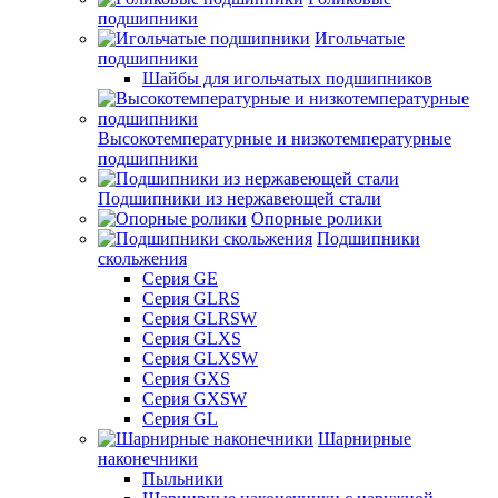
подшипники
Игольчатые
подшипники
Шайбы для игольчатых подшипников
Высокотемпературные и низкотемпературные
подшипники
Подшипники из нержавеющей стали
Опорные ролики
Подшипники
скольжения
Серия GE
Серия GLRS
Серия GLRSW
Серия GLXS
Серия GLXSW
Серия GXS
Серия GXSW
Серия GL
Шарнирные
наконечники
Пыльники