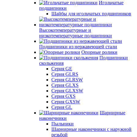
Игольчатые
подшипники
Шайбы для игольчатых подшипников
Высокотемпературные и
низкотемпературные подшипники
Подшипники из нержавеющей стали
Опорные ролики
Подшипники
скольжения
Серия GE
Серия GLRS
Серия GLRSW
Серия GLXS
Серия GLXSW
Серия GXS
Серия GXSW
Серия GL
Шарнирные
наконечники
Пыльники
Шарнирные наконечники с наружной
резьбой