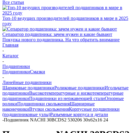
Все статьи
Топ-10 ведущих производителей подшипников в мире в 2025
году
Сепаратор подшипника: зачем нужен и какие бывают
Покупка нового подшипника. На что обратить внимание
Главная
-
Каталог
-
Подшипники
Подшипники
Смазки
-
Линейные подшипники
Шариковые подшипники
Роликовые подшипники
Игольчатые
подшипники
Высокотемпературные и низкотемпературные
подшипники
Подшипники из нержавеющей стали
Опорные
ролики
Подшипники скольжения
Шарнирные
наконечники
Втулки скольжения
Корпусные подшипники
(подшипниковые узлы)
Разъемные корпуса и детали
-
Подшипник NACHI 30BCDS2 530206 30х62х16 24