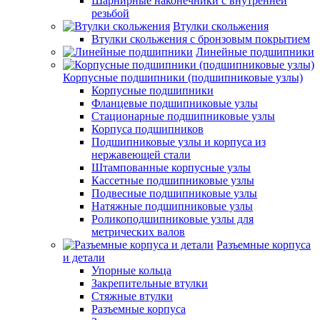
Шарнирные наконечники с внутренней
резьбой
Втулки скольжения
Втулки скольжения с бронзовым покрытием
Линейные подшипники
Корпусные подшипники (подшипниковые узлы)
Корпусные подшипники
Фланцевые подшипниковые узлы
Стационарные подшипниковые узлы
Корпуса подшипников
Подшипниковые узлы и корпуса из
нержавеющей стали
Штампованные корпусные узлы
Кассетные подшипниковые узлы
Подвесные подшипниковые узлы
Натяжные подшипниковые узлы
Роликоподшипниковые узлы для
метрических валов
Разъемные корпуса
и детали
Упорные кольца
Закрепительные втулки
Стяжные втулки
Разъемные корпуса