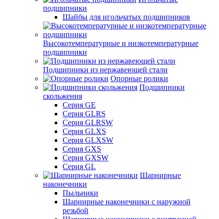
подшипники
Шайбы для игольчатых подшипников
Высокотемпературные и низкотемпературные
подшипники
Подшипники из нержавеющей стали
Опорные ролики
Подшипники
скольжения
Серия GE
Серия GLRS
Серия GLRSW
Серия GLXS
Серия GLXSW
Серия GXS
Серия GXSW
Серия GL
Шарнирные
наконечники
Пыльники
Шарнирные наконечники с наружной
резьбой