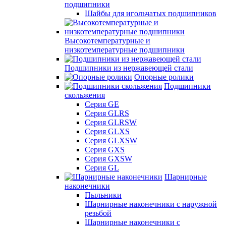
подшипники
Шайбы для игольчатых подшипников
Высокотемпературные и
низкотемпературные подшипники
Подшипники из нержавеющей стали
Опорные ролики
Подшипники
скольжения
Серия GE
Серия GLRS
Серия GLRSW
Серия GLXS
Серия GLXSW
Серия GXS
Серия GXSW
Серия GL
Шарнирные
наконечники
Пыльники
Шарнирные наконечники с наружной
резьбой
Шарнирные наконечники с