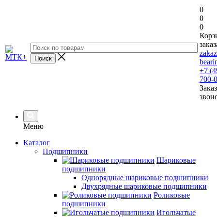
0
0
0
Корз
заказ
zaka
beari
+7 (4
700-
Заказ
звон
Меню
Каталог
Подшипники
Шариковые
подшипники
Однорядные шариковые подшипники
Двухрядные шариковые подшипники
Роликовые
подшипники
Игольчатые