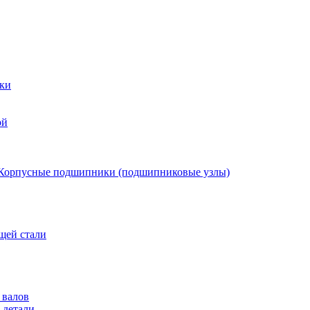
ки
ой
Корпусные подшипники (подшипниковые узлы)
щей стали
 валов
 детали