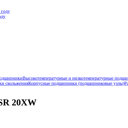
оду
подшипники
Высокотемпературные и низкотемпературные подш
ки скольжения
Корпусные подшипники (подшипниковые узлы)
Р
SR 20XW