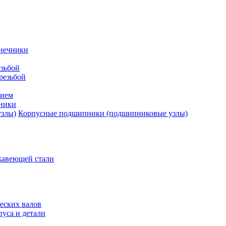
нечники
зьбой
резьбой
тием
ники
Корпусные подшипники (подшипниковые узлы)
жавеющей стали
еских валов
уса и детали