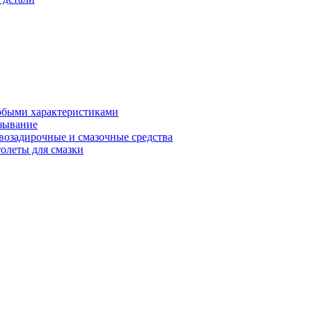
обыми характеристиками
зывание
возадирочные и смазочные средства
олеты для смазки