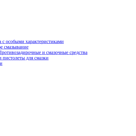
а с особыми характеристиками
е смазывание
Противозадирочные и смазочные средства
 пистолеты для смазки
и