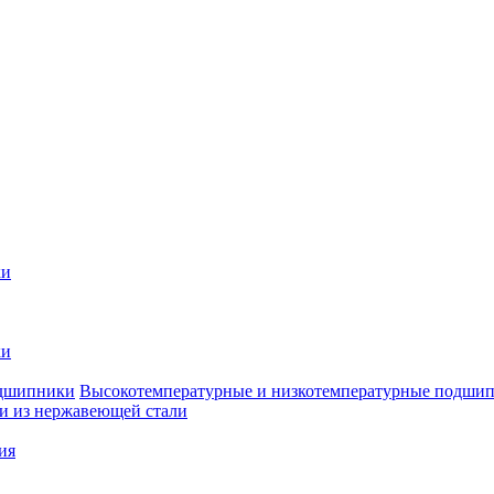
ки
ки
Высокотемпературные и низкотемпературные подши
 из нержавеющей стали
ия