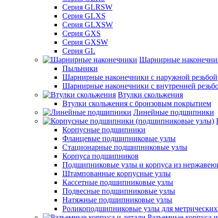
Серия GLRSW
Серия GLXS
Серия GLXSW
Серия GXS
Серия GXSW
Серия GL
Шарнирные наконечни
Пыльники
Шарнирные наконечники с наружной резьбой
Шарнирные наконечники с внутренней резьб
Втулки скольжения
Втулки скольжения с бронзовым покрытием
Линейные подшипники
Корпусные подшипники
Фланцевые подшипниковые узлы
Стационарные подшипниковые узлы
Корпуса подшипников
Подшипниковые узлы и корпуса из нержавею
Штампованные корпусные узлы
Кассетные подшипниковые узлы
Подвесные подшипниковые узлы
Натяжные подшипниковые узлы
Роликоподшипниковые узлы для метрических
Разъемные корпуса и