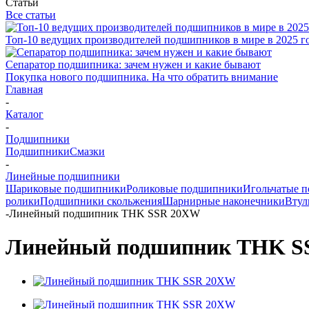
Статьи
Все статьи
Топ-10 ведущих производителей подшипников в мире в 2025 г
Сепаратор подшипника: зачем нужен и какие бывают
Покупка нового подшипника. На что обратить внимание
Главная
-
Каталог
-
Подшипники
Подшипники
Смазки
-
Линейные подшипники
Шариковые подшипники
Роликовые подшипники
Игольчатые 
ролики
Подшипники скольжения
Шарнирные наконечники
Втул
-
Линейный подшипник THK SSR 20XW
Линейный подшипник THK S