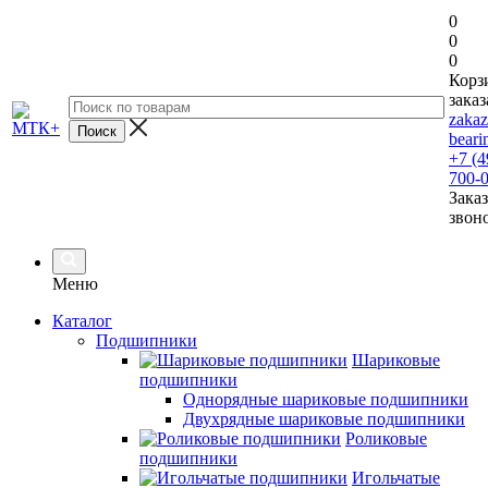
0
0
0
Корз
заказ
zaka
beari
+7 (4
700-
Заказ
звон
Меню
Каталог
Подшипники
Шариковые
подшипники
Однорядные шариковые подшипники
Двухрядные шариковые подшипники
Роликовые
подшипники
Игольчатые