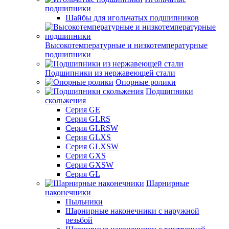
подшипники
Шайбы для игольчатых подшипников
Высокотемпературные и низкотемпературные
подшипники
Подшипники из нержавеющей стали
Опорные ролики
Подшипники
скольжения
Серия GE
Серия GLRS
Серия GLRSW
Серия GLXS
Серия GLXSW
Серия GXS
Серия GXSW
Серия GL
Шарнирные
наконечники
Пыльники
Шарнирные наконечники с наружной
резьбой