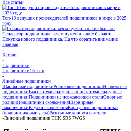
Все статьи
Топ-10 ведущих производителей подшипников в мире в 2025
году
Сепаратор подшипника: зачем нужен и какие бывают
Покупка нового подшипника. На что обратить внимание
Главная
-
Каталог
-
Подшипники
Подшипники
Смазки
-
Линейные подшипники
Шариковые подшипники
Роликовые подшипники
Игольчатые
подшипники
Высокотемпературные и низкотемпературные
подшипники
Подшипники из нержавеющей стали
Опорные
ролики
Подшипники скольжения
Шарнирные
наконечники
Втулки скольжения
Корпусные подшипники
(подшипниковые узлы)
Разъемные корпуса и детали
-
Линейный подшипник THK SRS 7WGS