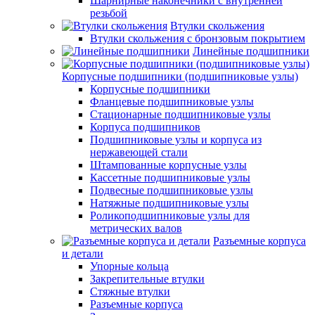
Шарнирные наконечники с внутренней
резьбой
Втулки скольжения
Втулки скольжения с бронзовым покрытием
Линейные подшипники
Корпусные подшипники (подшипниковые узлы)
Корпусные подшипники
Фланцевые подшипниковые узлы
Стационарные подшипниковые узлы
Корпуса подшипников
Подшипниковые узлы и корпуса из
нержавеющей стали
Штампованные корпусные узлы
Кассетные подшипниковые узлы
Подвесные подшипниковые узлы
Натяжные подшипниковые узлы
Роликоподшипниковые узлы для
метрических валов
Разъемные корпуса
и детали
Упорные кольца
Закрепительные втулки
Стяжные втулки
Разъемные корпуса