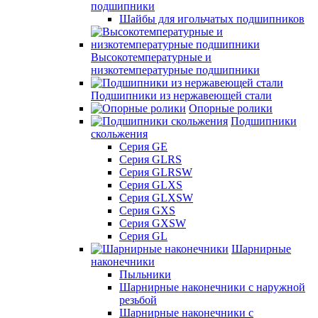
подшипники
Шайбы для игольчатых подшипников
Высокотемпературные и
низкотемпературные подшипники
Подшипники из нержавеющей стали
Опорные ролики
Подшипники
скольжения
Серия GE
Серия GLRS
Серия GLRSW
Серия GLXS
Серия GLXSW
Серия GXS
Серия GXSW
Серия GL
Шарнирные
наконечники
Пыльники
Шарнирные наконечники с наружной
резьбой
Шарнирные наконечники с