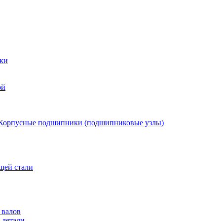
ки
ой
Корпусные подшипники (подшипниковые узлы)
щей стали
 валов
 детали