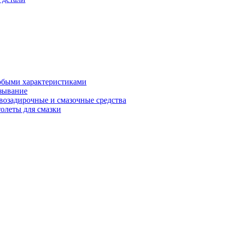
обыми характеристиками
зывание
возадирочные и смазочные средства
олеты для смазки