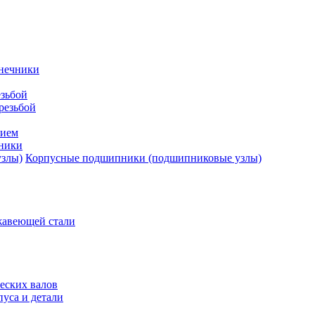
нечники
зьбой
резьбой
тием
ники
Корпусные подшипники (подшипниковые узлы)
жавеющей стали
еских валов
уса и детали