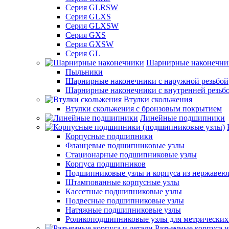
Серия GLRSW
Серия GLXS
Серия GLXSW
Серия GXS
Серия GXSW
Серия GL
Шарнирные наконечни
Пыльники
Шарнирные наконечники с наружной резьбой
Шарнирные наконечники с внутренней резьб
Втулки скольжения
Втулки скольжения с бронзовым покрытием
Линейные подшипники
Корпусные подшипники
Фланцевые подшипниковые узлы
Стационарные подшипниковые узлы
Корпуса подшипников
Подшипниковые узлы и корпуса из нержавею
Штампованные корпусные узлы
Кассетные подшипниковые узлы
Подвесные подшипниковые узлы
Натяжные подшипниковые узлы
Роликоподшипниковые узлы для метрических
Разъемные корпуса и