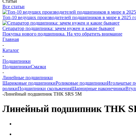
Статьи
Все статьи
Топ-10 ведущих производителей подшипников в мире в 2025 г
Сепаратор подшипника: зачем нужен и какие бывают
Покупка нового подшипника. На что обратить внимание
Главная
-
Каталог
-
Подшипники
Подшипники
Смазки
-
Линейные подшипники
Шариковые подшипники
Роликовые подшипники
Игольчатые 
ролики
Подшипники скольжения
Шарнирные наконечники
Втул
-
Линейный подшипник THK SRS 5M
Линейный подшипник THK S