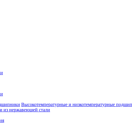
ки
ки
Высокотемпературные и низкотемпературные подши
 из нержавеющей стали
ия