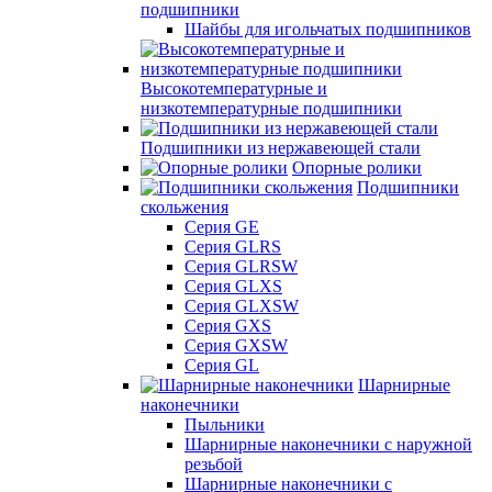
подшипники
Шайбы для игольчатых подшипников
Высокотемпературные и
низкотемпературные подшипники
Подшипники из нержавеющей стали
Опорные ролики
Подшипники
скольжения
Серия GE
Серия GLRS
Серия GLRSW
Серия GLXS
Серия GLXSW
Серия GXS
Серия GXSW
Серия GL
Шарнирные
наконечники
Пыльники
Шарнирные наконечники с наружной
резьбой
Шарнирные наконечники с