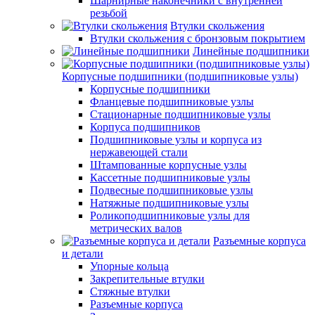
Шарнирные наконечники с внутренней
резьбой
Втулки скольжения
Втулки скольжения с бронзовым покрытием
Линейные подшипники
Корпусные подшипники (подшипниковые узлы)
Корпусные подшипники
Фланцевые подшипниковые узлы
Стационарные подшипниковые узлы
Корпуса подшипников
Подшипниковые узлы и корпуса из
нержавеющей стали
Штампованные корпусные узлы
Кассетные подшипниковые узлы
Подвесные подшипниковые узлы
Натяжные подшипниковые узлы
Роликоподшипниковые узлы для
метрических валов
Разъемные корпуса
и детали
Упорные кольца
Закрепительные втулки
Стяжные втулки
Разъемные корпуса