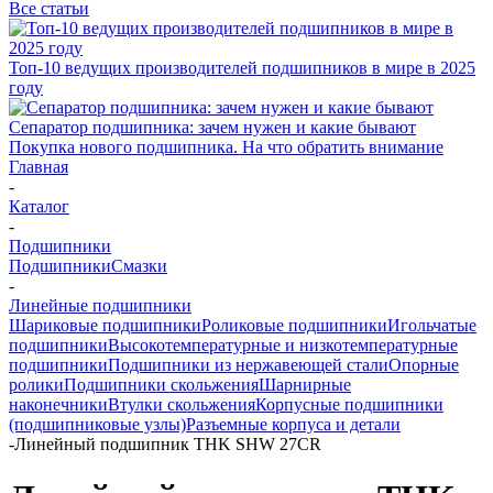
Все статьи
Топ-10 ведущих производителей подшипников в мире в 2025
году
Сепаратор подшипника: зачем нужен и какие бывают
Покупка нового подшипника. На что обратить внимание
Главная
-
Каталог
-
Подшипники
Подшипники
Смазки
-
Линейные подшипники
Шариковые подшипники
Роликовые подшипники
Игольчатые
подшипники
Высокотемпературные и низкотемпературные
подшипники
Подшипники из нержавеющей стали
Опорные
ролики
Подшипники скольжения
Шарнирные
наконечники
Втулки скольжения
Корпусные подшипники
(подшипниковые узлы)
Разъемные корпуса и детали
-
Линейный подшипник THK SHW 27CR