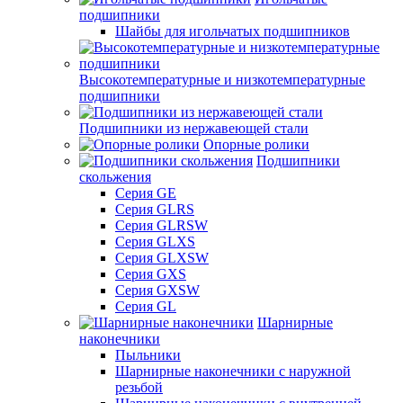
подшипники
Шайбы для игольчатых подшипников
Высокотемпературные и низкотемпературные
подшипники
Подшипники из нержавеющей стали
Опорные ролики
Подшипники
скольжения
Серия GE
Серия GLRS
Серия GLRSW
Серия GLXS
Серия GLXSW
Серия GXS
Серия GXSW
Серия GL
Шарнирные
наконечники
Пыльники
Шарнирные наконечники с наружной
резьбой