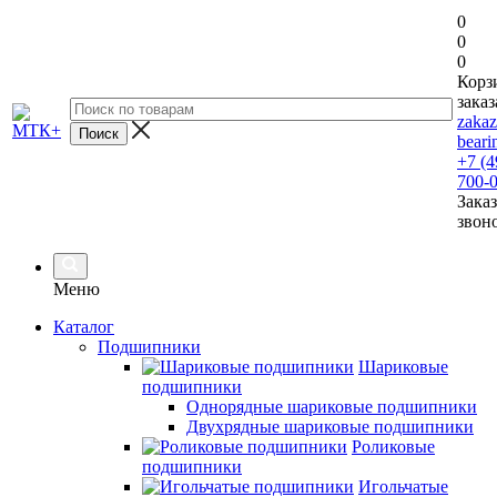
0
0
0
Корз
заказ
zaka
beari
+7 (4
700-
Заказ
звон
Меню
Каталог
Подшипники
Шариковые
подшипники
Однорядные шариковые подшипники
Двухрядные шариковые подшипники
Роликовые
подшипники
Игольчатые