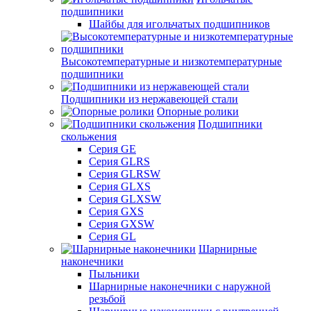
подшипники
Шайбы для игольчатых подшипников
Высокотемпературные и низкотемпературные
подшипники
Подшипники из нержавеющей стали
Опорные ролики
Подшипники
скольжения
Серия GE
Серия GLRS
Серия GLRSW
Серия GLXS
Серия GLXSW
Серия GXS
Серия GXSW
Серия GL
Шарнирные
наконечники
Пыльники
Шарнирные наконечники с наружной
резьбой