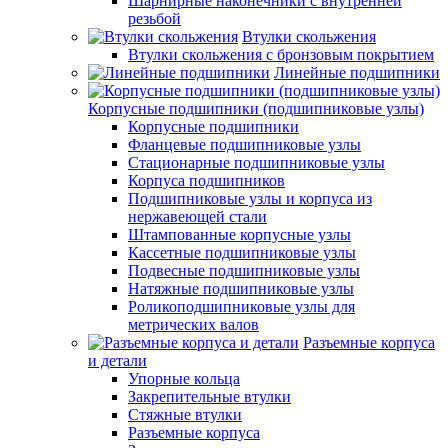
Шарнирные наконечники с внутренней
резьбой
Втулки скольжения
Втулки скольжения с бронзовым покрытием
Линейные подшипники
Корпусные подшипники (подшипниковые узлы)
Корпусные подшипники
Фланцевые подшипниковые узлы
Стационарные подшипниковые узлы
Корпуса подшипников
Подшипниковые узлы и корпуса из
нержавеющей стали
Штампованные корпусные узлы
Кассетные подшипниковые узлы
Подвесные подшипниковые узлы
Натяжные подшипниковые узлы
Роликоподшипниковые узлы для
метрических валов
Разъемные корпуса
и детали
Упорные кольца
Закрепительные втулки
Стяжные втулки
Разъемные корпуса