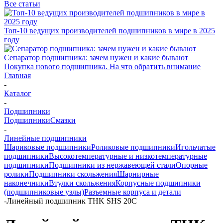
Все статьи
Топ-10 ведущих производителей подшипников в мире в 2025
году
Сепаратор подшипника: зачем нужен и какие бывают
Покупка нового подшипника. На что обратить внимание
Главная
-
Каталог
-
Подшипники
Подшипники
Смазки
-
Линейные подшипники
Шариковые подшипники
Роликовые подшипники
Игольчатые
подшипники
Высокотемпературные и низкотемпературные
подшипники
Подшипники из нержавеющей стали
Опорные
ролики
Подшипники скольжения
Шарнирные
наконечники
Втулки скольжения
Корпусные подшипники
(подшипниковые узлы)
Разъемные корпуса и детали
-
Линейный подшипник THK SHS 20C