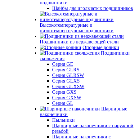
подшипники
Шайбы для игольчатых подшипников
Высокотемпературные и
низкотемпературные подшипники
Подшипники из нержавеющей стали
Опорные ролики
Подшипники
скольжения
Серия GE
Серия GLRS
Серия GLRSW
Серия GLXS
Серия GLXSW
Серия GXS
Серия GXSW
Серия GL
Шарнирные
наконечники
Пыльники
Шарнирные наконечники с наружной
резьбой
Шарнирные наконечники с