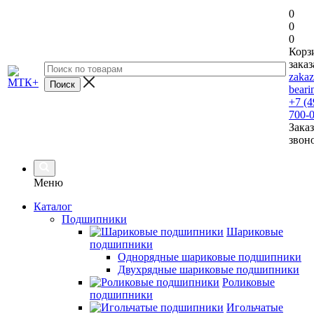
0
0
0
Корз
заказ
zaka
beari
+7 (4
700-
Заказ
звон
Меню
Каталог
Подшипники
Шариковые
подшипники
Однорядные шариковые подшипники
Двухрядные шариковые подшипники
Роликовые
подшипники
Игольчатые