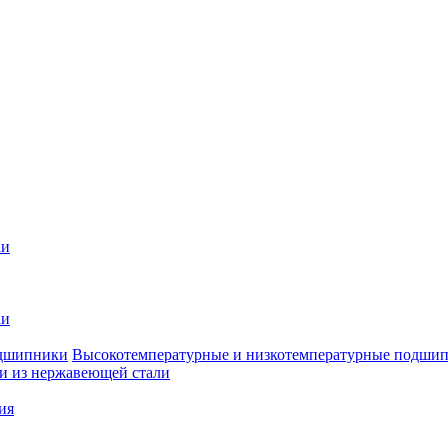
ки
ки
Высокотемпературные и низкотемпературные подши
 из нержавеющей стали
ия