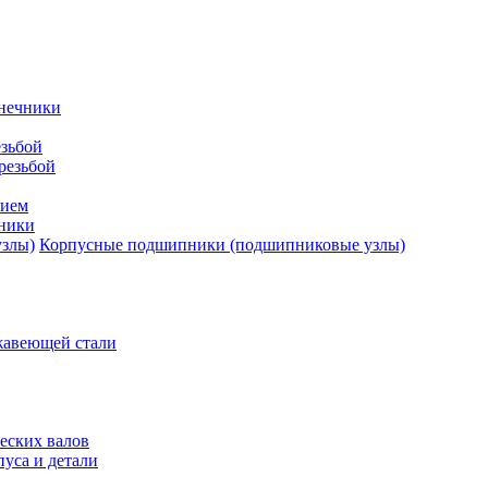
нечники
зьбой
резьбой
тием
ники
Корпусные подшипники (подшипниковые узлы)
жавеющей стали
еских валов
уса и детали