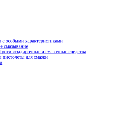
а с особыми характеристиками
е смазывание
Противозадирочные и смазочные средства
 пистолеты для смазки
и