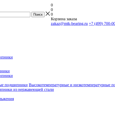
0
0
0
Корзина заказа
zakaz@mtk-bearing.ru
+7 (499) 700-0
ипники
пники
ипники
Высокотемпературные и низкотемпературные 
пники из нержавеющей стали
льжения