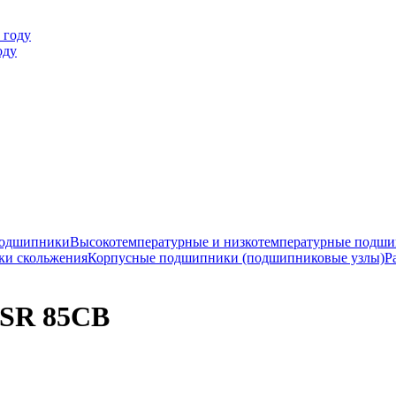
оду
подшипники
Высокотемпературные и низкотемпературные подш
ки скольжения
Корпусные подшипники (подшипниковые узлы)
Р
SR 85CB