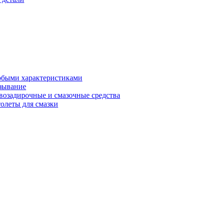
обыми характеристиками
зывание
возадирочные и смазочные средства
олеты для смазки