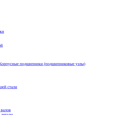
ки
ой
Корпусные подшипники (подшипниковые узлы)
щей стали
 валов
 детали