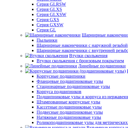
Серия GLRSW
Серия GLXS
Серия GLXSW
Серия GXS
Серия GXSW
Серия GL
Шарнирные наконечни
Пыльники
Шарнирные наконечники с наружной резьбой
Шарнирные наконечники с внутренней резьб
Втулки скольжения
Втулки скольжения с бронзовым покрытием
Линейные подшипники
Корпусные подшипники
Фланцевые подшипниковые узлы
Стационарные подшипниковые узлы
Корпуса подшипников
Подшипниковые узлы и корпуса из нержавею
Штампованные корпусные узлы
Кассетные подшипниковые узлы
Подвесные подшипниковые узлы
Натяжные подшипниковые узлы
Роликоподшипниковые узлы для метрических
Разъемные корпуса и