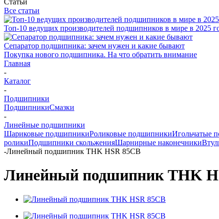
Статьи
Все статьи
Топ-10 ведущих производителей подшипников в мире в 2025 г
Сепаратор подшипника: зачем нужен и какие бывают
Покупка нового подшипника. На что обратить внимание
Главная
-
Каталог
-
Подшипники
Подшипники
Смазки
-
Линейные подшипники
Шариковые подшипники
Роликовые подшипники
Игольчатые 
ролики
Подшипники скольжения
Шарнирные наконечники
Втул
-
Линейный подшипник THK HSR 85CB
Линейный подшипник THK H