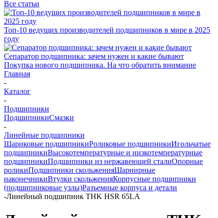
Все статьи
Топ-10 ведущих производителей подшипников в мире в 2025
году
Сепаратор подшипника: зачем нужен и какие бывают
Покупка нового подшипника. На что обратить внимание
Главная
-
Каталог
-
Подшипники
Подшипники
Смазки
-
Линейные подшипники
Шариковые подшипники
Роликовые подшипники
Игольчатые
подшипники
Высокотемпературные и низкотемпературные
подшипники
Подшипники из нержавеющей стали
Опорные
ролики
Подшипники скольжения
Шарнирные
наконечники
Втулки скольжения
Корпусные подшипники
(подшипниковые узлы)
Разъемные корпуса и детали
-
Линейный подшипник THK HSR 65LA