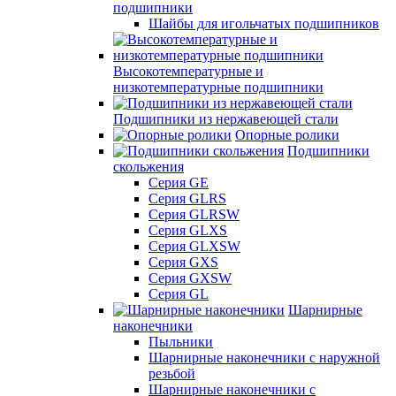
подшипники
Шайбы для игольчатых подшипников
Высокотемпературные и
низкотемпературные подшипники
Подшипники из нержавеющей стали
Опорные ролики
Подшипники
скольжения
Серия GE
Серия GLRS
Серия GLRSW
Серия GLXS
Серия GLXSW
Серия GXS
Серия GXSW
Серия GL
Шарнирные
наконечники
Пыльники
Шарнирные наконечники с наружной
резьбой
Шарнирные наконечники с