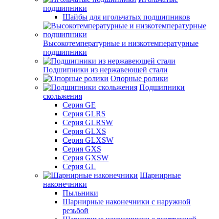
подшипники
Шайбы для игольчатых подшипников
Высокотемпературные и низкотемпературные
подшипники
Подшипники из нержавеющей стали
Опорные ролики
Подшипники
скольжения
Серия GE
Серия GLRS
Серия GLRSW
Серия GLXS
Серия GLXSW
Серия GXS
Серия GXSW
Серия GL
Шарнирные
наконечники
Пыльники
Шарнирные наконечники с наружной
резьбой