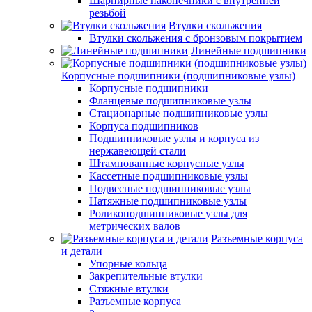
Шарнирные наконечники с внутренней
резьбой
Втулки скольжения
Втулки скольжения с бронзовым покрытием
Линейные подшипники
Корпусные подшипники (подшипниковые узлы)
Корпусные подшипники
Фланцевые подшипниковые узлы
Стационарные подшипниковые узлы
Корпуса подшипников
Подшипниковые узлы и корпуса из
нержавеющей стали
Штампованные корпусные узлы
Кассетные подшипниковые узлы
Подвесные подшипниковые узлы
Натяжные подшипниковые узлы
Роликоподшипниковые узлы для
метрических валов
Разъемные корпуса
и детали
Упорные кольца
Закрепительные втулки
Стяжные втулки
Разъемные корпуса