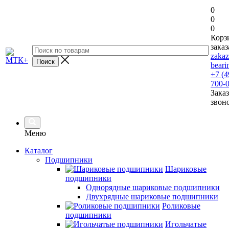
0
0
0
Корз
заказ
zaka
beari
+7 (4
700-
Заказ
звон
Меню
Каталог
Подшипники
Шариковые
подшипники
Однорядные шариковые подшипники
Двухрядные шариковые подшипники
Роликовые
подшипники
Игольчатые