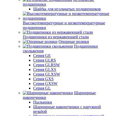
подшипники
Шайбы для игольчатых подшипников
Высокотемпературные и низкотемпературные
подшипники
Подшипники из нержавеющей стали
Опорные ролики
Подшипники
скольжения
Серия GE
Серия GLRS
Серия GLRSW
Серия GLXS
Серия GLXSW
Серия GXS
Серия GXSW
Серия GL
Шарнирные
наконечники
Пыльники
Шарнирные наконечники с наружной
резьбой