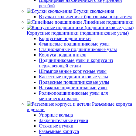
Шарнирные наконечники с внутренней
резьбой
Втулки скольжения
Втулки скольжения с бронзовым покрытием
Линейные подшипники
Корпусные подшипники (подшипниковые узлы)
Корпусные подшипники
Фланцевые подшипниковые узлы
Стационарные подшипниковые узлы
Корпуса подшипников
Подшипниковые узлы и корпуса из
нержавеющей стали
Штампованные корпусные узлы
Кассетные подшипниковые узлы
Подвесные подшипниковые узлы
Натяжные подшипниковые узлы
Роликоподшипниковые узлы для
метрических валов
Разъемные корпуса
и детали
Упорные кольца
Закрепительные втулки
Стяжные втулки
Разъемные корпуса