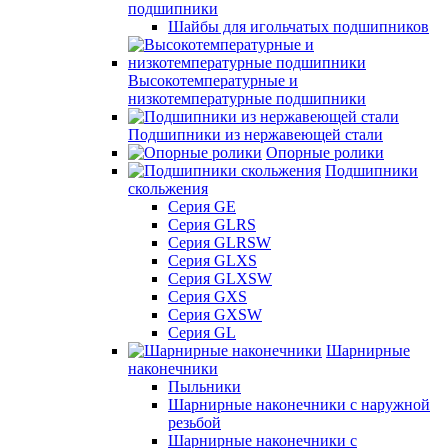
подшипники
Шайбы для игольчатых подшипников
Высокотемпературные и
низкотемпературные подшипники
Подшипники из нержавеющей стали
Опорные ролики
Подшипники
скольжения
Серия GE
Серия GLRS
Серия GLRSW
Серия GLXS
Серия GLXSW
Серия GXS
Серия GXSW
Серия GL
Шарнирные
наконечники
Пыльники
Шарнирные наконечники с наружной
резьбой
Шарнирные наконечники с