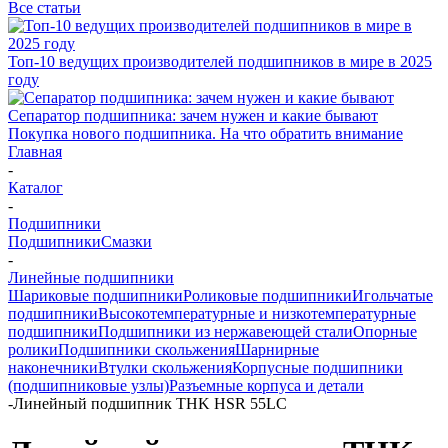
Все статьи
Топ-10 ведущих производителей подшипников в мире в 2025
году
Сепаратор подшипника: зачем нужен и какие бывают
Покупка нового подшипника. На что обратить внимание
Главная
-
Каталог
-
Подшипники
Подшипники
Смазки
-
Линейные подшипники
Шариковые подшипники
Роликовые подшипники
Игольчатые
подшипники
Высокотемпературные и низкотемпературные
подшипники
Подшипники из нержавеющей стали
Опорные
ролики
Подшипники скольжения
Шарнирные
наконечники
Втулки скольжения
Корпусные подшипники
(подшипниковые узлы)
Разъемные корпуса и детали
-
Линейный подшипник THK HSR 55LC