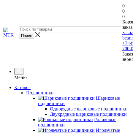
0
0
0
Корз
заказ
zaka
beari
+7 (4
700-
Заказ
звон
Меню
Каталог
Подшипники
Шариковые
подшипники
Однорядные шариковые подшипники
Двухрядные шариковые подшипники
Роликовые
подшипники
Игольчатые