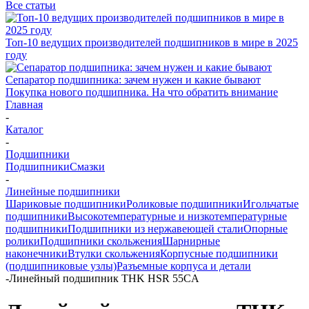
Все статьи
Топ-10 ведущих производителей подшипников в мире в 2025
году
Сепаратор подшипника: зачем нужен и какие бывают
Покупка нового подшипника. На что обратить внимание
Главная
-
Каталог
-
Подшипники
Подшипники
Смазки
-
Линейные подшипники
Шариковые подшипники
Роликовые подшипники
Игольчатые
подшипники
Высокотемпературные и низкотемпературные
подшипники
Подшипники из нержавеющей стали
Опорные
ролики
Подшипники скольжения
Шарнирные
наконечники
Втулки скольжения
Корпусные подшипники
(подшипниковые узлы)
Разъемные корпуса и детали
-
Линейный подшипник THK HSR 55CA