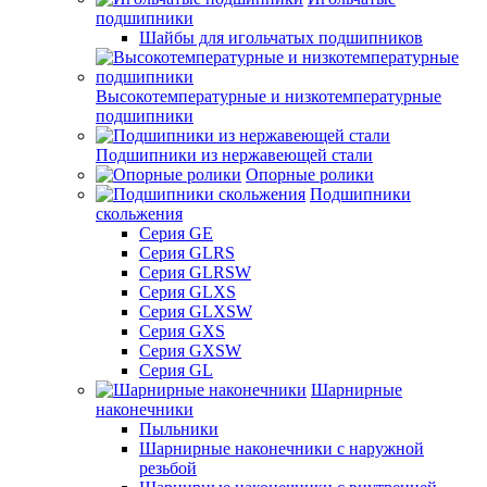
подшипники
Шайбы для игольчатых подшипников
Высокотемпературные и низкотемпературные
подшипники
Подшипники из нержавеющей стали
Опорные ролики
Подшипники
скольжения
Серия GE
Серия GLRS
Серия GLRSW
Серия GLXS
Серия GLXSW
Серия GXS
Серия GXSW
Серия GL
Шарнирные
наконечники
Пыльники
Шарнирные наконечники с наружной
резьбой