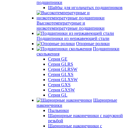
подшипники
Шайбы для игольчатых подшипников
Высокотемпературные и
низкотемпературные подшипники
Подшипники из нержавеющей стали
Опорные ролики
Подшипники
скольжения
Серия GE
Серия GLRS
Серия GLRSW
Серия GLXS
Серия GLXSW
Серия GXS
Серия GXSW
Серия GL
Шарнирные
наконечники
Пыльники
Шарнирные наконечники с наружной
резьбой
Шарнирные наконечники с