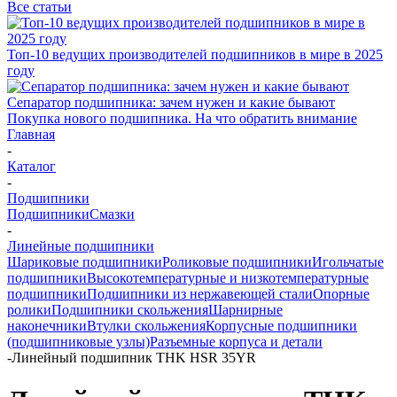
Все статьи
Топ-10 ведущих производителей подшипников в мире в 2025
году
Сепаратор подшипника: зачем нужен и какие бывают
Покупка нового подшипника. На что обратить внимание
Главная
-
Каталог
-
Подшипники
Подшипники
Смазки
-
Линейные подшипники
Шариковые подшипники
Роликовые подшипники
Игольчатые
подшипники
Высокотемпературные и низкотемпературные
подшипники
Подшипники из нержавеющей стали
Опорные
ролики
Подшипники скольжения
Шарнирные
наконечники
Втулки скольжения
Корпусные подшипники
(подшипниковые узлы)
Разъемные корпуса и детали
-
Линейный подшипник THK HSR 35YR