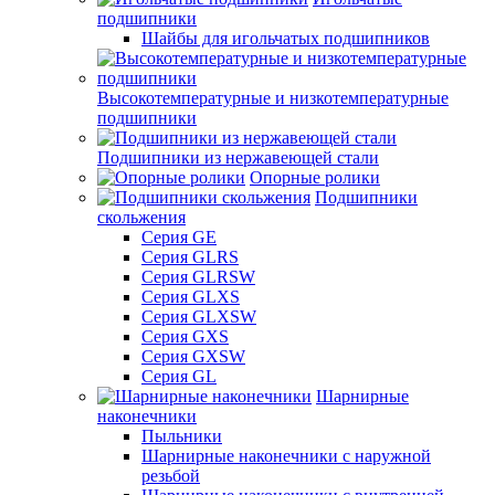
подшипники
Шайбы для игольчатых подшипников
Высокотемпературные и низкотемпературные
подшипники
Подшипники из нержавеющей стали
Опорные ролики
Подшипники
скольжения
Серия GE
Серия GLRS
Серия GLRSW
Серия GLXS
Серия GLXSW
Серия GXS
Серия GXSW
Серия GL
Шарнирные
наконечники
Пыльники
Шарнирные наконечники с наружной
резьбой