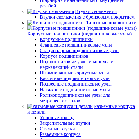
Шарнирные наконечники с внутренней
резьбой
Втулки скольжения
Втулки скольжения с бронзовым покрытием
Линейные подшипники
Корпусные подшипники (подшипниковые узлы)
Корпусные подшипники
Фланцевые подшипниковые узлы
Стационарные подшипниковые узлы
Корпуса подшипников
Подшипниковые узлы и корпуса из
нержавеющей стали
Штампованные корпусные узлы
Кассетные подшипниковые узлы
Подвесные подшипниковые узлы
Натяжные подшипниковые узлы
Роликоподшипниковые узлы для
метрических валов
Разъемные корпуса
и детали
Упорные кольца
Закрепительные втулки
Стяжные втулки
Разъемные корпуса