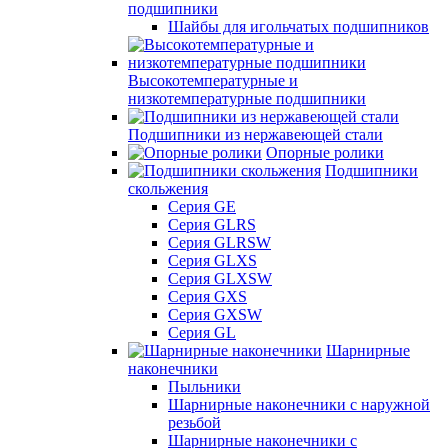
подшипники
Шайбы для игольчатых подшипников
Высокотемпературные и
низкотемпературные подшипники
Подшипники из нержавеющей стали
Опорные ролики
Подшипники
скольжения
Серия GE
Серия GLRS
Серия GLRSW
Серия GLXS
Серия GLXSW
Серия GXS
Серия GXSW
Серия GL
Шарнирные
наконечники
Пыльники
Шарнирные наконечники с наружной
резьбой
Шарнирные наконечники с