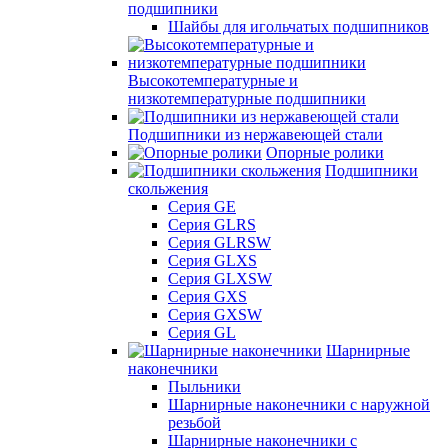
подшипники
Шайбы для игольчатых подшипников
Высокотемпературные и
низкотемпературные подшипники
Подшипники из нержавеющей стали
Опорные ролики
Подшипники
скольжения
Серия GE
Серия GLRS
Серия GLRSW
Серия GLXS
Серия GLXSW
Серия GXS
Серия GXSW
Серия GL
Шарнирные
наконечники
Пыльники
Шарнирные наконечники с наружной
резьбой
Шарнирные наконечники с