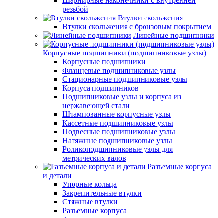
Шарнирные наконечники с внутренней
резьбой
Втулки скольжения
Втулки скольжения с бронзовым покрытием
Линейные подшипники
Корпусные подшипники (подшипниковые узлы)
Корпусные подшипники
Фланцевые подшипниковые узлы
Стационарные подшипниковые узлы
Корпуса подшипников
Подшипниковые узлы и корпуса из
нержавеющей стали
Штампованные корпусные узлы
Кассетные подшипниковые узлы
Подвесные подшипниковые узлы
Натяжные подшипниковые узлы
Роликоподшипниковые узлы для
метрических валов
Разъемные корпуса
и детали
Упорные кольца
Закрепительные втулки
Стяжные втулки
Разъемные корпуса