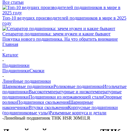
Все статьи
Топ-10 ведущих производителей подшипников в мире в 2025
году
Сепаратор подшипника: зачем нужен и какие бывают
Покупка нового подшипника. На что обратить внимание
Главная
-
Каталог
-
Подшипники
Подшипники
Смазки
-
Линейные подшипники
Шариковые подшипники
Роликовые подшипники
Игольчатые
подшипники
Высокотемпературные и низкотемпературные
подшипники
Подшипники из нержавеющей стали
Опорные
ролики
Подшипники скольжения
Шарнирные
наконечники
Втулки скольжения
Корпусные подшипники
(подшипниковые узлы)
Разъемные корпуса и детали
-
Линейный подшипник THK HSR 30M1LR