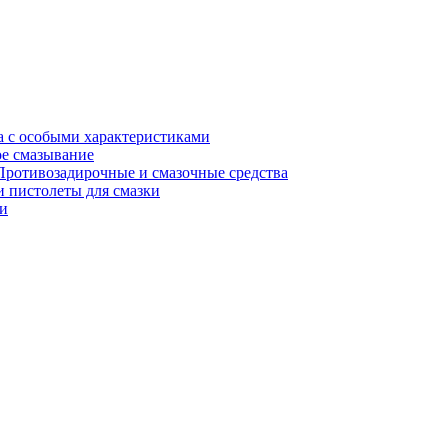
а с особыми характеристиками
е смазывание
Противозадирочные и смазочные средства
 пистолеты для смазки
и