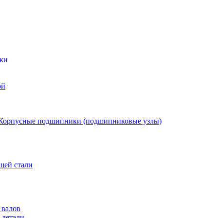
ки
ой
Корпусные подшипники (подшипниковые узлы)
щей стали
 валов
 детали