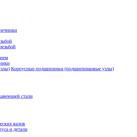
нечники
зьбой
резьбой
тием
ники
Корпусные подшипники (подшипниковые узлы)
жавеющей стали
еских валов
уса и детали