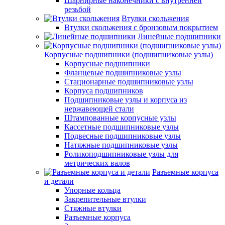
Шарнирные наконечники с внутренней
резьбой
Втулки скольжения
Втулки скольжения с бронзовым покрытием
Линейные подшипники
Корпусные подшипники (подшипниковые узлы)
Корпусные подшипники
Фланцевые подшипниковые узлы
Стационарные подшипниковые узлы
Корпуса подшипников
Подшипниковые узлы и корпуса из
нержавеющей стали
Штампованные корпусные узлы
Кассетные подшипниковые узлы
Подвесные подшипниковые узлы
Натяжные подшипниковые узлы
Роликоподшипниковые узлы для
метрических валов
Разъемные корпуса
и детали
Упорные кольца
Закрепительные втулки
Стяжные втулки
Разъемные корпуса