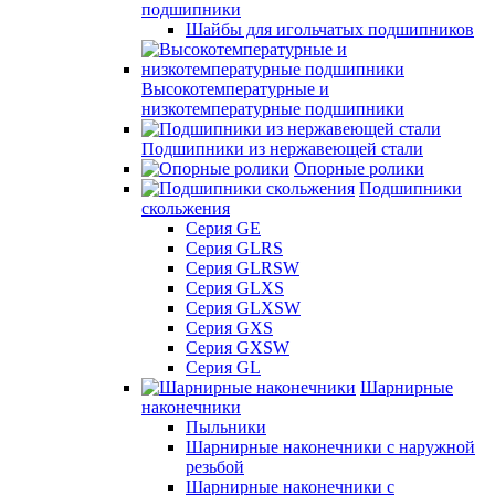
подшипники
Шайбы для игольчатых подшипников
Высокотемпературные и
низкотемпературные подшипники
Подшипники из нержавеющей стали
Опорные ролики
Подшипники
скольжения
Серия GE
Серия GLRS
Серия GLRSW
Серия GLXS
Серия GLXSW
Серия GXS
Серия GXSW
Серия GL
Шарнирные
наконечники
Пыльники
Шарнирные наконечники с наружной
резьбой
Шарнирные наконечники с