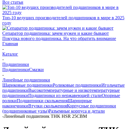
Все статьи
Топ-10 ведущих производителей подшипников в мире в 2025
году
Сепаратор подшипника: зачем нужен и какие бывают
Покупка нового подшипника. На что обратить внимание
Главная
-
Каталог
-
Подшипники
Подшипники
Смазки
-
Линейные подшипники
Шариковые подшипники
Роликовые подшипники
Игольчатые
подшипники
Высокотемпературные и низкотемпературные
подшипники
Подшипники из нержавеющей стали
Опорные
ролики
Подшипники скольжения
Шарнирные
наконечники
Втулки скольжения
Корпусные подшипники
(подшипниковые узлы)
Разъемные корпуса и детали
-
Линейный подшипник THK HSR 25CBM