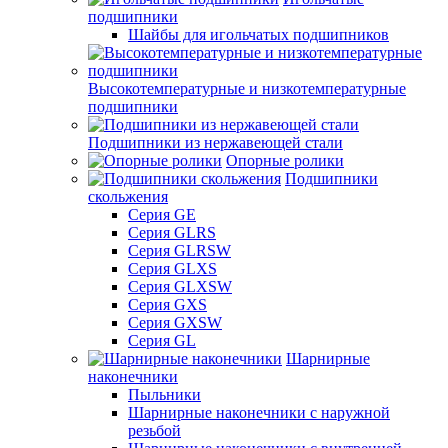
подшипники
Шайбы для игольчатых подшипников
Высокотемпературные и низкотемпературные
подшипники
Подшипники из нержавеющей стали
Опорные ролики
Подшипники
скольжения
Серия GE
Серия GLRS
Серия GLRSW
Серия GLXS
Серия GLXSW
Серия GXS
Серия GXSW
Серия GL
Шарнирные
наконечники
Пыльники
Шарнирные наконечники с наружной
резьбой