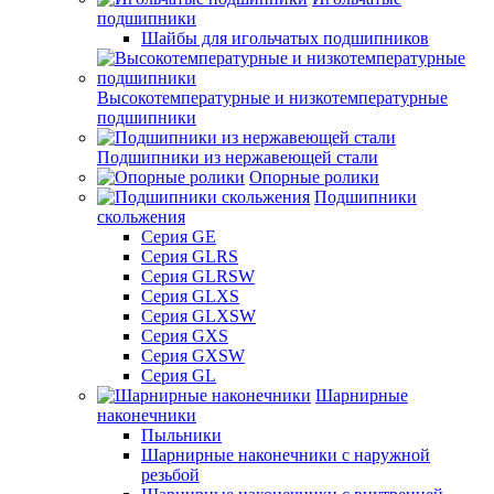
подшипники
Шайбы для игольчатых подшипников
Высокотемпературные и низкотемпературные
подшипники
Подшипники из нержавеющей стали
Опорные ролики
Подшипники
скольжения
Серия GE
Серия GLRS
Серия GLRSW
Серия GLXS
Серия GLXSW
Серия GXS
Серия GXSW
Серия GL
Шарнирные
наконечники
Пыльники
Шарнирные наконечники с наружной
резьбой