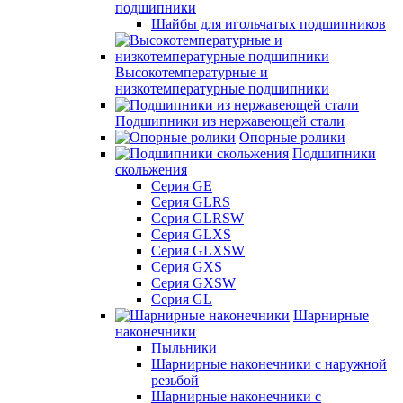
подшипники
Шайбы для игольчатых подшипников
Высокотемпературные и
низкотемпературные подшипники
Подшипники из нержавеющей стали
Опорные ролики
Подшипники
скольжения
Серия GE
Серия GLRS
Серия GLRSW
Серия GLXS
Серия GLXSW
Серия GXS
Серия GXSW
Серия GL
Шарнирные
наконечники
Пыльники
Шарнирные наконечники с наружной
резьбой
Шарнирные наконечники с