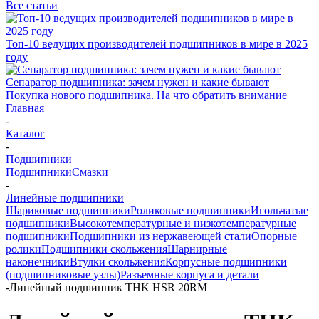
Все статьи
Топ-10 ведущих производителей подшипников в мире в 2025
году
Сепаратор подшипника: зачем нужен и какие бывают
Покупка нового подшипника. На что обратить внимание
Главная
-
Каталог
-
Подшипники
Подшипники
Смазки
-
Линейные подшипники
Шариковые подшипники
Роликовые подшипники
Игольчатые
подшипники
Высокотемпературные и низкотемпературные
подшипники
Подшипники из нержавеющей стали
Опорные
ролики
Подшипники скольжения
Шарнирные
наконечники
Втулки скольжения
Корпусные подшипники
(подшипниковые узлы)
Разъемные корпуса и детали
-
Линейный подшипник THK HSR 20RM