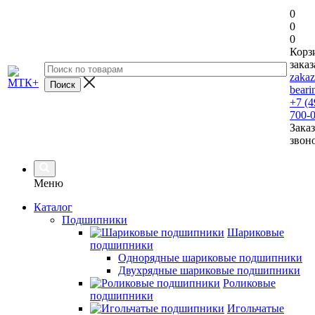
0
0
0
Корз
заказ
zaka
beari
+7 (4
700-
Заказ
звон
Меню
Каталог
Подшипники
Шариковые
подшипники
Однорядные шариковые подшипники
Двухрядные шариковые подшипники
Роликовые
подшипники
Игольчатые