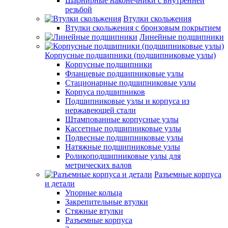
Шарнирные наконечники с внутренней
резьбой
Втулки скольжения
Втулки скольжения с бронзовым покрытием
Линейные подшипники
Корпусные подшипники (подшипниковые узлы)
Корпусные подшипники
Фланцевые подшипниковые узлы
Стационарные подшипниковые узлы
Корпуса подшипников
Подшипниковые узлы и корпуса из
нержавеющей стали
Штампованные корпусные узлы
Кассетные подшипниковые узлы
Подвесные подшипниковые узлы
Натяжные подшипниковые узлы
Роликоподшипниковые узлы для
метрических валов
Разъемные корпуса
и детали
Упорные кольца
Закрепительные втулки
Стяжные втулки
Разъемные корпуса