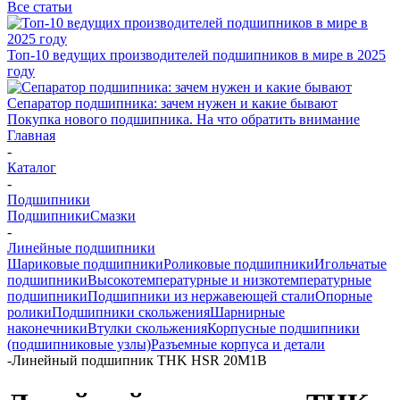
Все статьи
Топ-10 ведущих производителей подшипников в мире в 2025
году
Сепаратор подшипника: зачем нужен и какие бывают
Покупка нового подшипника. На что обратить внимание
Главная
-
Каталог
-
Подшипники
Подшипники
Смазки
-
Линейные подшипники
Шариковые подшипники
Роликовые подшипники
Игольчатые
подшипники
Высокотемпературные и низкотемпературные
подшипники
Подшипники из нержавеющей стали
Опорные
ролики
Подшипники скольжения
Шарнирные
наконечники
Втулки скольжения
Корпусные подшипники
(подшипниковые узлы)
Разъемные корпуса и детали
-
Линейный подшипник THK HSR 20M1B