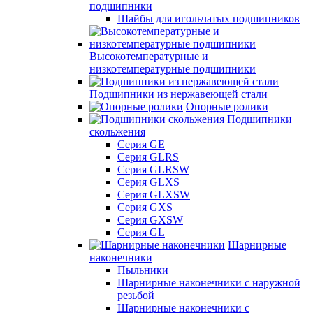
подшипники
Шайбы для игольчатых подшипников
Высокотемпературные и
низкотемпературные подшипники
Подшипники из нержавеющей стали
Опорные ролики
Подшипники
скольжения
Серия GE
Серия GLRS
Серия GLRSW
Серия GLXS
Серия GLXSW
Серия GXS
Серия GXSW
Серия GL
Шарнирные
наконечники
Пыльники
Шарнирные наконечники с наружной
резьбой
Шарнирные наконечники с