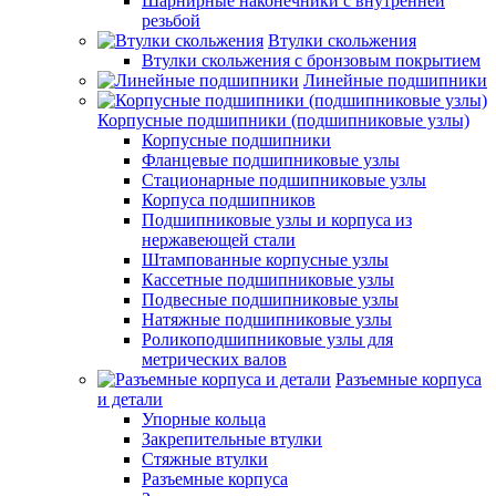
Шарнирные наконечники с внутренней
резьбой
Втулки скольжения
Втулки скольжения с бронзовым покрытием
Линейные подшипники
Корпусные подшипники (подшипниковые узлы)
Корпусные подшипники
Фланцевые подшипниковые узлы
Стационарные подшипниковые узлы
Корпуса подшипников
Подшипниковые узлы и корпуса из
нержавеющей стали
Штампованные корпусные узлы
Кассетные подшипниковые узлы
Подвесные подшипниковые узлы
Натяжные подшипниковые узлы
Роликоподшипниковые узлы для
метрических валов
Разъемные корпуса
и детали
Упорные кольца
Закрепительные втулки
Стяжные втулки
Разъемные корпуса