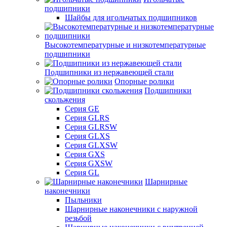
подшипники
Шайбы для игольчатых подшипников
Высокотемпературные и низкотемпературные
подшипники
Подшипники из нержавеющей стали
Опорные ролики
Подшипники
скольжения
Серия GE
Серия GLRS
Серия GLRSW
Серия GLXS
Серия GLXSW
Серия GXS
Серия GXSW
Серия GL
Шарнирные
наконечники
Пыльники
Шарнирные наконечники с наружной
резьбой