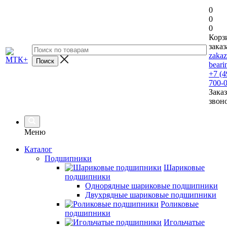
0
0
0
Корз
заказ
zaka
beari
+7 (4
700-
Заказ
звон
Меню
Каталог
Подшипники
Шариковые
подшипники
Однорядные шариковые подшипники
Двухрядные шариковые подшипники
Роликовые
подшипники
Игольчатые