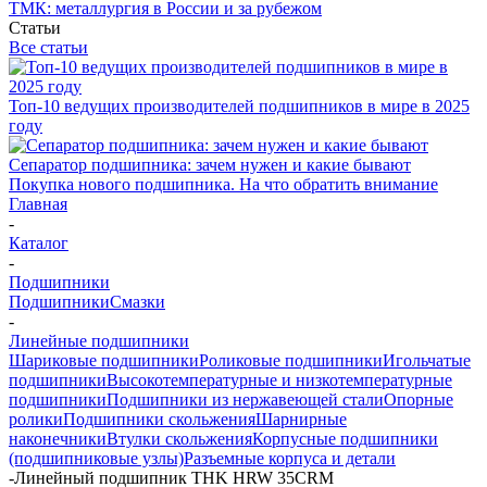
ТМК: металлургия в России и за рубежом
Статьи
Все статьи
Топ-10 ведущих производителей подшипников в мире в 2025
году
Сепаратор подшипника: зачем нужен и какие бывают
Покупка нового подшипника. На что обратить внимание
Главная
-
Каталог
-
Подшипники
Подшипники
Смазки
-
Линейные подшипники
Шариковые подшипники
Роликовые подшипники
Игольчатые
подшипники
Высокотемпературные и низкотемпературные
подшипники
Подшипники из нержавеющей стали
Опорные
ролики
Подшипники скольжения
Шарнирные
наконечники
Втулки скольжения
Корпусные подшипники
(подшипниковые узлы)
Разъемные корпуса и детали
-
Линейный подшипник THK HRW 35CRM