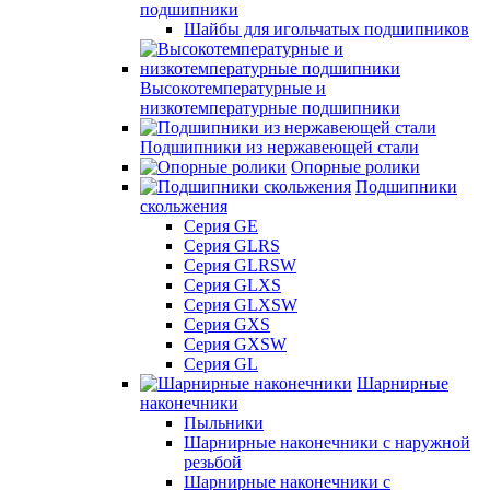
подшипники
Шайбы для игольчатых подшипников
Высокотемпературные и
низкотемпературные подшипники
Подшипники из нержавеющей стали
Опорные ролики
Подшипники
скольжения
Серия GE
Серия GLRS
Серия GLRSW
Серия GLXS
Серия GLXSW
Серия GXS
Серия GXSW
Серия GL
Шарнирные
наконечники
Пыльники
Шарнирные наконечники с наружной
резьбой
Шарнирные наконечники с