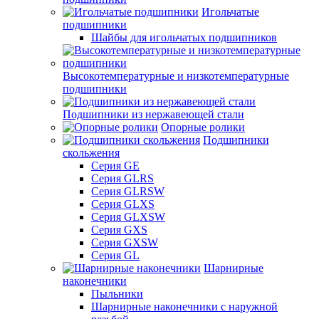
Игольчатые
подшипники
Шайбы для игольчатых подшипников
Высокотемпературные и низкотемпературные
подшипники
Подшипники из нержавеющей стали
Опорные ролики
Подшипники
скольжения
Серия GE
Серия GLRS
Серия GLRSW
Серия GLXS
Серия GLXSW
Серия GXS
Серия GXSW
Серия GL
Шарнирные
наконечники
Пыльники
Шарнирные наконечники с наружной