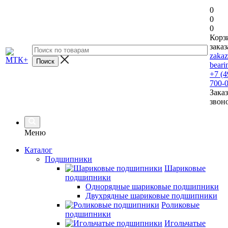
0
0
0
Корз
заказ
zaka
beari
+7 (4
700-
Заказ
звон
Меню
Каталог
Подшипники
Шариковые
подшипники
Однорядные шариковые подшипники
Двухрядные шариковые подшипники
Роликовые
подшипники
Игольчатые