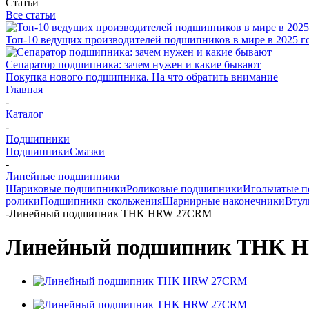
Статьи
Все статьи
Топ-10 ведущих производителей подшипников в мире в 2025 г
Сепаратор подшипника: зачем нужен и какие бывают
Покупка нового подшипника. На что обратить внимание
Главная
-
Каталог
-
Подшипники
Подшипники
Смазки
-
Линейные подшипники
Шариковые подшипники
Роликовые подшипники
Игольчатые 
ролики
Подшипники скольжения
Шарнирные наконечники
Втул
-
Линейный подшипник THK HRW 27CRM
Линейный подшипник THK 