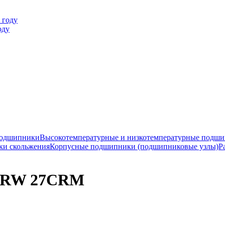
оду
подшипники
Высокотемпературные и низкотемпературные подш
ки скольжения
Корпусные подшипники (подшипниковые узлы)
Р
HRW 27CRM