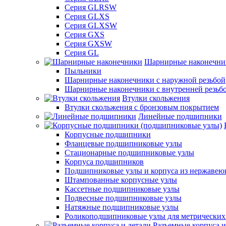
Серия GLRSW
Серия GLXS
Серия GLXSW
Серия GXS
Серия GXSW
Серия GL
Шарнирные наконечни
Пыльники
Шарнирные наконечники с наружной резьбой
Шарнирные наконечники с внутренней резьб
Втулки скольжения
Втулки скольжения с бронзовым покрытием
Линейные подшипники
Корпусные подшипники
Фланцевые подшипниковые узлы
Стационарные подшипниковые узлы
Корпуса подшипников
Подшипниковые узлы и корпуса из нержавею
Штампованные корпусные узлы
Кассетные подшипниковые узлы
Подвесные подшипниковые узлы
Натяжные подшипниковые узлы
Роликоподшипниковые узлы для метрических
Разъемные корпуса и