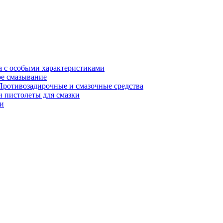
а с особыми характеристиками
е смазывание
Противозадирочные и смазочные средства
 пистолеты для смазки
и