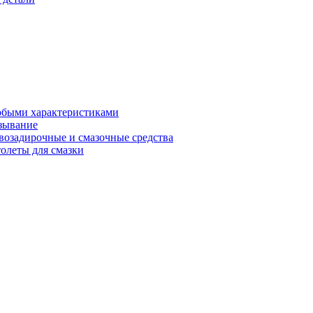
обыми характеристиками
зывание
возадирочные и смазочные средства
олеты для смазки