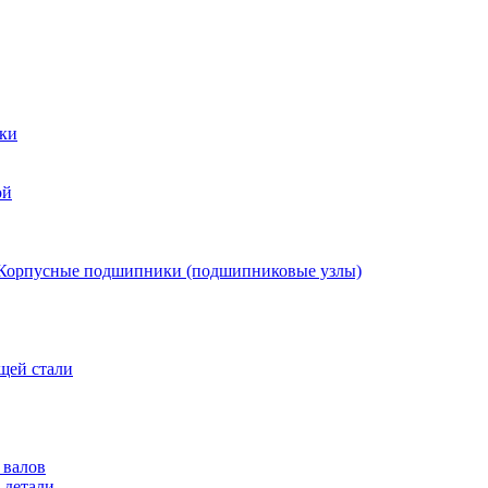
ки
ой
Корпусные подшипники (подшипниковые узлы)
щей стали
 валов
 детали