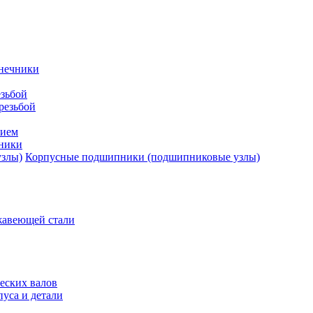
нечники
зьбой
резьбой
тием
ники
Корпусные подшипники (подшипниковые узлы)
жавеющей стали
еских валов
уса и детали