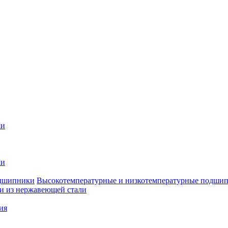
ки
ки
Высокотемпературные и низкотемпературные подши
 из нержавеющей стали
ия