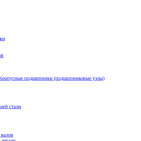
ки
ой
Корпусные подшипники (подшипниковые узлы)
щей стали
 валов
 детали