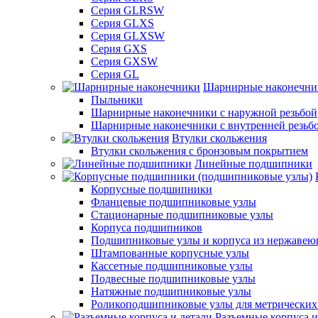
Серия GLRSW
Серия GLXS
Серия GLXSW
Серия GXS
Серия GXSW
Серия GL
Шарнирные наконечни
Пыльники
Шарнирные наконечники с наружной резьбой
Шарнирные наконечники с внутренней резьб
Втулки скольжения
Втулки скольжения с бронзовым покрытием
Линейные подшипники
Корпусные подшипники
Фланцевые подшипниковые узлы
Стационарные подшипниковые узлы
Корпуса подшипников
Подшипниковые узлы и корпуса из нержавею
Штампованные корпусные узлы
Кассетные подшипниковые узлы
Подвесные подшипниковые узлы
Натяжные подшипниковые узлы
Роликоподшипниковые узлы для метрических
Разъемные корпуса и