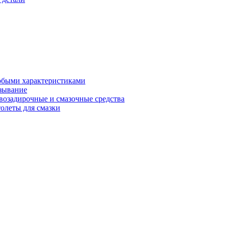
обыми характеристиками
зывание
возадирочные и смазочные средства
олеты для смазки