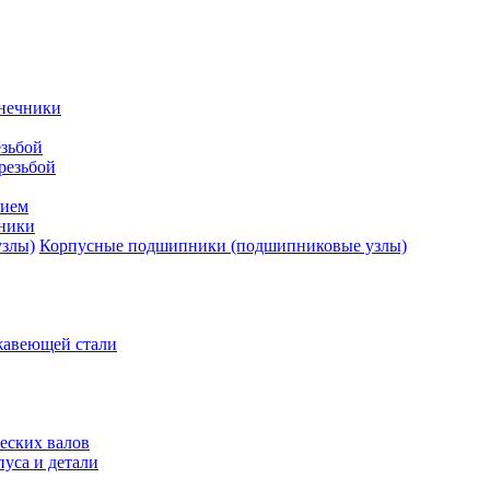
нечники
зьбой
резьбой
тием
ники
Корпусные подшипники (подшипниковые узлы)
жавеющей стали
еских валов
уса и детали