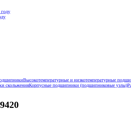
оду
подшипники
Высокотемпературные и низкотемпературные подш
ки скольжения
Корпусные подшипники (подшипниковые узлы)
Р
29420