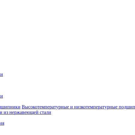
ки
ки
Высокотемпературные и низкотемпературные подши
 из нержавеющей стали
ия