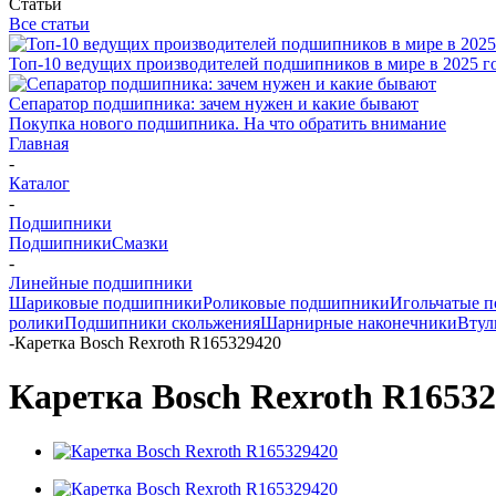
Статьи
Все статьи
Топ-10 ведущих производителей подшипников в мире в 2025 г
Сепаратор подшипника: зачем нужен и какие бывают
Покупка нового подшипника. На что обратить внимание
Главная
-
Каталог
-
Подшипники
Подшипники
Смазки
-
Линейные подшипники
Шариковые подшипники
Роликовые подшипники
Игольчатые 
ролики
Подшипники скольжения
Шарнирные наконечники
Втул
-
Каретка Bosch Rexroth R165329420
Каретка Bosch Rexroth R1653