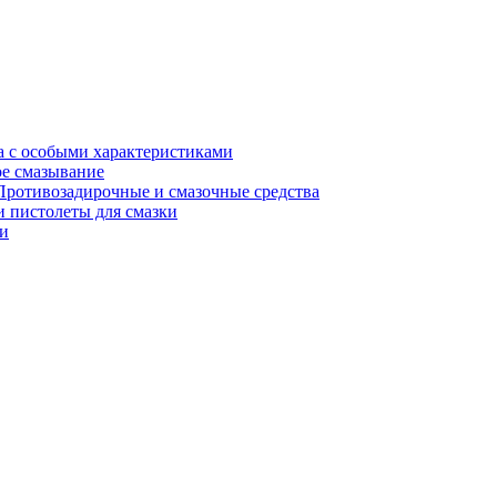
а с особыми характеристиками
е смазывание
Противозадирочные и смазочные средства
 пистолеты для смазки
и