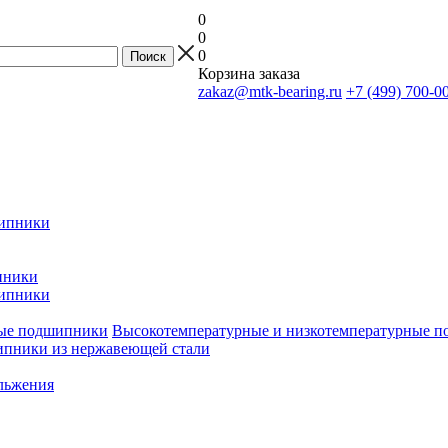
0
0
0
Корзина заказа
zakaz@mtk-bearing.ru
+7 (499) 700-0
ипники
пники
ипники
Высокотемпературные и низкотемпературные 
пники из нержавеющей стали
льжения