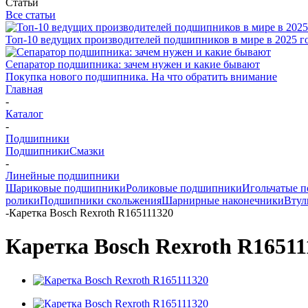
Статьи
Все статьи
Топ-10 ведущих производителей подшипников в мире в 2025 г
Сепаратор подшипника: зачем нужен и какие бывают
Покупка нового подшипника. На что обратить внимание
Главная
-
Каталог
-
Подшипники
Подшипники
Смазки
-
Линейные подшипники
Шариковые подшипники
Роликовые подшипники
Игольчатые 
ролики
Подшипники скольжения
Шарнирные наконечники
Втул
-
Каретка Bosch Rexroth R165111320
Каретка Bosch Rexroth R16511