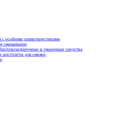
а с особыми характеристиками
е смазывание
Противозадирочные и смазочные средства
 пистолеты для смазки
и