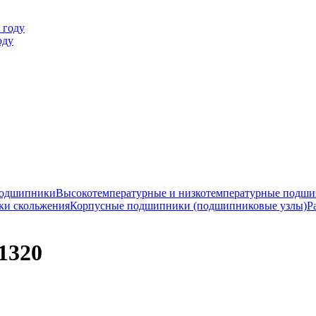
оду
подшипники
Высокотемпературные и низкотемпературные подш
ки скольжения
Корпусные подшипники (подшипниковые узлы)
Р
1320