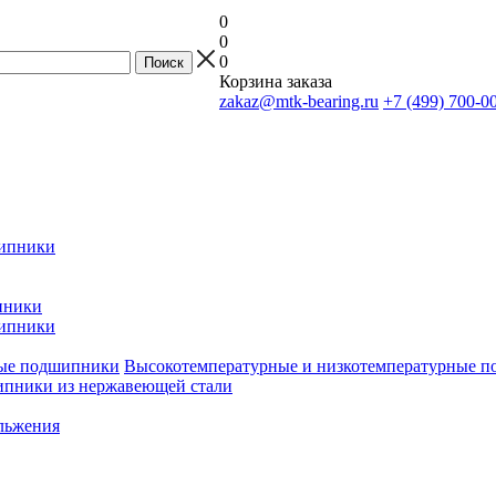
0
0
0
Корзина заказа
zakaz@mtk-bearing.ru
+7 (499) 700-0
ипники
пники
ипники
Высокотемпературные и низкотемпературные 
пники из нержавеющей стали
льжения