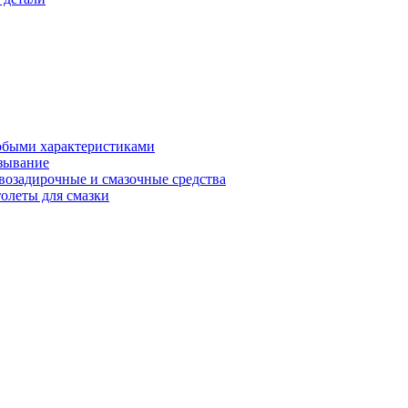
обыми характеристиками
зывание
возадирочные и смазочные средства
олеты для смазки