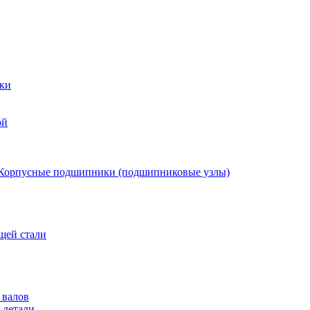
ки
ой
Корпусные подшипники (подшипниковые узлы)
щей стали
 валов
 детали