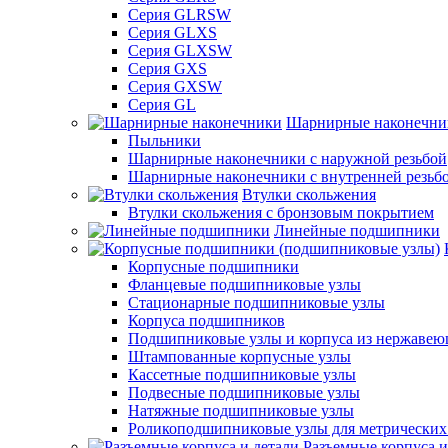
Серия GLRSW
Серия GLXS
Серия GLXSW
Серия GXS
Серия GXSW
Серия GL
Шарнирные наконечни
Пыльники
Шарнирные наконечники с наружной резьбой
Шарнирные наконечники с внутренней резьб
Втулки скольжения
Втулки скольжения с бронзовым покрытием
Линейные подшипники
Корпусные подшипники
Фланцевые подшипниковые узлы
Стационарные подшипниковые узлы
Корпуса подшипников
Подшипниковые узлы и корпуса из нержавею
Штампованные корпусные узлы
Кассетные подшипниковые узлы
Подвесные подшипниковые узлы
Натяжные подшипниковые узлы
Роликоподшипниковые узлы для метрических
Разъемные корпуса и