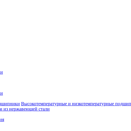
ки
ки
Высокотемпературные и низкотемпературные подши
 из нержавеющей стали
ия