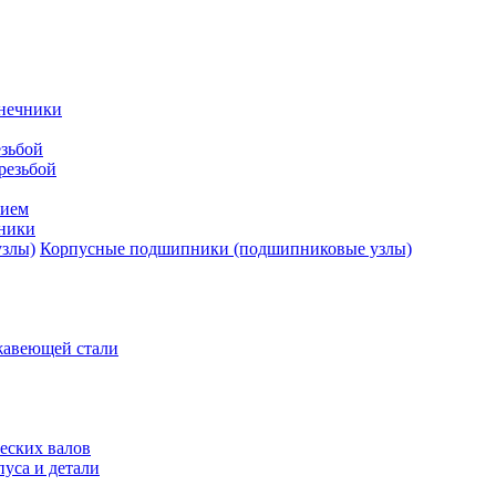
нечники
зьбой
резьбой
тием
ники
Корпусные подшипники (подшипниковые узлы)
жавеющей стали
еских валов
уса и детали