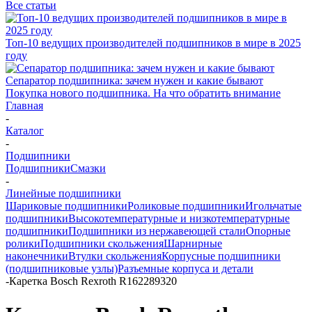
Все статьи
Топ-10 ведущих производителей подшипников в мире в 2025
году
Сепаратор подшипника: зачем нужен и какие бывают
Покупка нового подшипника. На что обратить внимание
Главная
-
Каталог
-
Подшипники
Подшипники
Смазки
-
Линейные подшипники
Шариковые подшипники
Роликовые подшипники
Игольчатые
подшипники
Высокотемпературные и низкотемпературные
подшипники
Подшипники из нержавеющей стали
Опорные
ролики
Подшипники скольжения
Шарнирные
наконечники
Втулки скольжения
Корпусные подшипники
(подшипниковые узлы)
Разъемные корпуса и детали
-
Каретка Bosch Rexroth R162289320