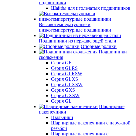
подшипники
Шайбы для игольчатых подшипников
Высокотемпературные и
низкотемпературные подшипники
Подшипники из нержавеющей стали
Опорные ролики
Подшипники
скольжения
Серия GE
Серия GLRS
Серия GLRSW
Серия GLXS
Серия GLXSW
Серия GXS
Серия GXSW
Серия GL
Шарнирные
наконечники
Пыльники
Шарнирные наконечники с наружной
резьбой
Шарнирные наконечники с