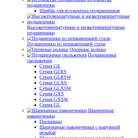
подшипники
Шайбы для игольчатых подшипников
Высокотемпературные и низкотемпературные
подшипники
Подшипники из нержавеющей стали
Опорные ролики
Подшипники
скольжения
Серия GE
Серия GLRS
Серия GLRSW
Серия GLXS
Серия GLXSW
Серия GXS
Серия GXSW
Серия GL
Шарнирные
наконечники
Пыльники
Шарнирные наконечники с наружной
резьбой