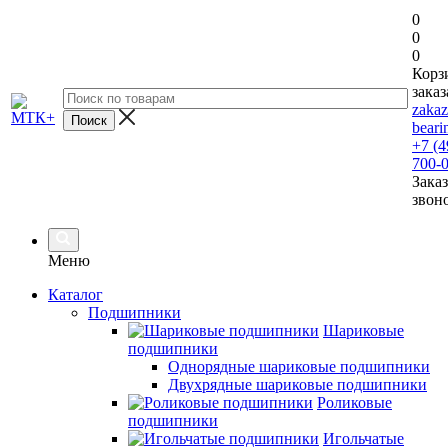
0
0
0
Корз
заказ
zaka
beari
+7 (4
700-
Заказ
звон
Меню
Каталог
Подшипники
Шариковые
подшипники
Однорядные шариковые подшипники
Двухрядные шариковые подшипники
Роликовые
подшипники
Игольчатые