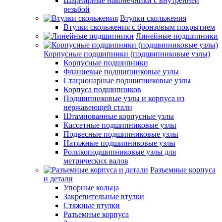
Шарнирные наконечники с внутренней
резьбой
Втулки скольжения
Втулки скольжения с бронзовым покрытием
Линейные подшипники
Корпусные подшипники (подшипниковые узлы)
Корпусные подшипники
Фланцевые подшипниковые узлы
Стационарные подшипниковые узлы
Корпуса подшипников
Подшипниковые узлы и корпуса из
нержавеющей стали
Штампованные корпусные узлы
Кассетные подшипниковые узлы
Подвесные подшипниковые узлы
Натяжные подшипниковые узлы
Роликоподшипниковые узлы для
метрических валов
Разъемные корпуса
и детали
Упорные кольца
Закрепительные втулки
Стяжные втулки
Разъемные корпуса