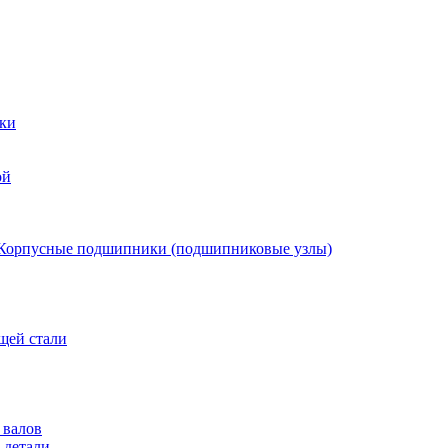
ки
ой
Корпусные подшипники (подшипниковые узлы)
щей стали
 валов
 детали