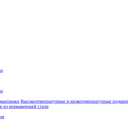
ки
ки
Высокотемпературные и низкотемпературные подши
 из нержавеющей стали
ия