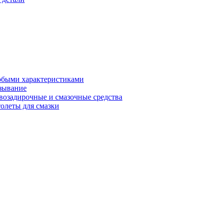
обыми характеристиками
зывание
возадирочные и смазочные средства
олеты для смазки