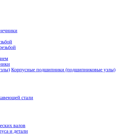
нечники
зьбой
резьбой
тием
ники
Корпусные подшипники (подшипниковые узлы)
жавеющей стали
еских валов
уса и детали