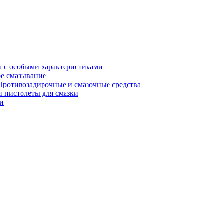
а с особыми характеристиками
е смазывание
Противозадирочные и смазочные средства
 пистолеты для смазки
и