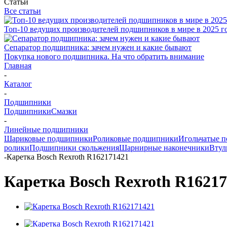
Статьи
Все статьи
Топ-10 ведущих производителей подшипников в мире в 2025 г
Сепаратор подшипника: зачем нужен и какие бывают
Покупка нового подшипника. На что обратить внимание
Главная
-
Каталог
-
Подшипники
Подшипники
Смазки
-
Линейные подшипники
Шариковые подшипники
Роликовые подшипники
Игольчатые 
ролики
Подшипники скольжения
Шарнирные наконечники
Втул
-
Каретка Bosch Rexroth R162171421
Каретка Bosch Rexroth R1621