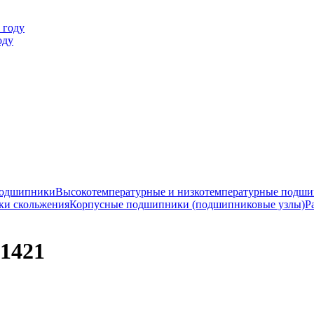
оду
подшипники
Высокотемпературные и низкотемпературные подш
ки скольжения
Корпусные подшипники (подшипниковые узлы)
Р
71421