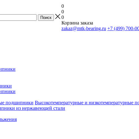
0
0
0
Корзина заказа
zakaz@mtk-bearing.ru
+7 (499) 700-0
ипники
пники
ипники
Высокотемпературные и низкотемпературные 
пники из нержавеющей стали
льжения