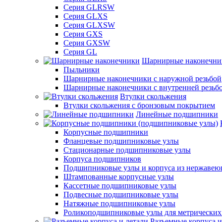
Серия GLRSW
Серия GLXS
Серия GLXSW
Серия GXS
Серия GXSW
Серия GL
Шарнирные наконечни
Пыльники
Шарнирные наконечники с наружной резьбой
Шарнирные наконечники с внутренней резьб
Втулки скольжения
Втулки скольжения с бронзовым покрытием
Линейные подшипники
Корпусные подшипники
Фланцевые подшипниковые узлы
Стационарные подшипниковые узлы
Корпуса подшипников
Подшипниковые узлы и корпуса из нержавею
Штампованные корпусные узлы
Кассетные подшипниковые узлы
Подвесные подшипниковые узлы
Натяжные подшипниковые узлы
Роликоподшипниковые узлы для метрических
Разъемные корпуса и