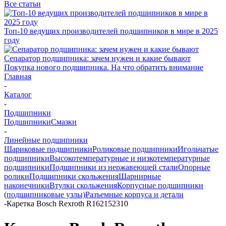
Все статьи
Топ-10 ведущих производителей подшипников в мире в 2025
году
Сепаратор подшипника: зачем нужен и какие бывают
Покупка нового подшипника. На что обратить внимание
Главная
-
Каталог
-
Подшипники
Подшипники
Смазки
-
Линейные подшипники
Шариковые подшипники
Роликовые подшипники
Игольчатые
подшипники
Высокотемпературные и низкотемпературные
подшипники
Подшипники из нержавеющей стали
Опорные
ролики
Подшипники скольжения
Шарнирные
наконечники
Втулки скольжения
Корпусные подшипники
(подшипниковые узлы)
Разъемные корпуса и детали
-
Каретка Bosch Rexroth R162152310