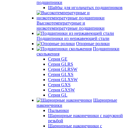
подшипники
Шайбы для игольчатых подшипников
Высокотемпературные и
низкотемпературные подшипники
Подшипники из нержавеющей стали
Опорные ролики
Подшипники
скольжения
Серия GE
Серия GLRS
Серия GLRSW
Серия GLXS
Серия GLXSW
Серия GXS
Серия GXSW
Серия GL
Шарнирные
наконечники
Пыльники
Шарнирные наконечники с наружной
резьбой
Шарнирные наконечники с