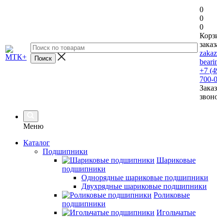
0
0
0
Корз
заказ
zaka
beari
+7 (4
700-
Заказ
звон
Меню
Каталог
Подшипники
Шариковые
подшипники
Однорядные шариковые подшипники
Двухрядные шариковые подшипники
Роликовые
подшипники
Игольчатые