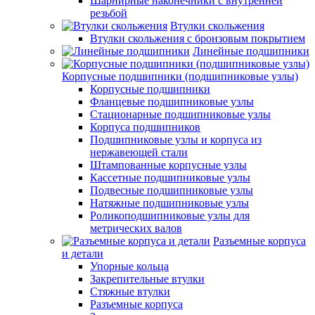
Шарнирные наконечники с внутренней
резьбой
Втулки скольжения
Втулки скольжения с бронзовым покрытием
Линейные подшипники
Корпусные подшипники (подшипниковые узлы)
Корпусные подшипники
Фланцевые подшипниковые узлы
Стационарные подшипниковые узлы
Корпуса подшипников
Подшипниковые узлы и корпуса из
нержавеющей стали
Штампованные корпусные узлы
Кассетные подшипниковые узлы
Подвесные подшипниковые узлы
Натяжные подшипниковые узлы
Роликоподшипниковые узлы для
метрических валов
Разъемные корпуса
и детали
Упорные кольца
Закрепительные втулки
Стяжные втулки
Разъемные корпуса