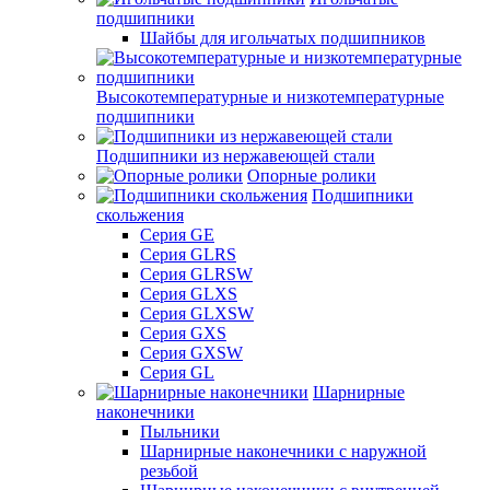
подшипники
Шайбы для игольчатых подшипников
Высокотемпературные и низкотемпературные
подшипники
Подшипники из нержавеющей стали
Опорные ролики
Подшипники
скольжения
Серия GE
Серия GLRS
Серия GLRSW
Серия GLXS
Серия GLXSW
Серия GXS
Серия GXSW
Серия GL
Шарнирные
наконечники
Пыльники
Шарнирные наконечники с наружной
резьбой