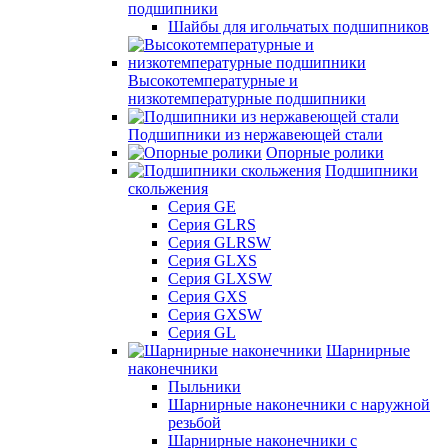
подшипники
Шайбы для игольчатых подшипников
Высокотемпературные и
низкотемпературные подшипники
Подшипники из нержавеющей стали
Опорные ролики
Подшипники
скольжения
Серия GE
Серия GLRS
Серия GLRSW
Серия GLXS
Серия GLXSW
Серия GXS
Серия GXSW
Серия GL
Шарнирные
наконечники
Пыльники
Шарнирные наконечники с наружной
резьбой
Шарнирные наконечники с