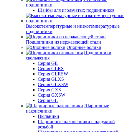
подшипники
Шайбы для игольчатых подшипников
Высокотемпературные и низкотемпературные
подшипники
Подшипники из нержавеющей стали
Опорные ролики
Подшипники
скольжения
Серия GE
Серия GLRS
Серия GLRSW
Серия GLXS
Серия GLXSW
Серия GXS
Серия GXSW
Серия GL
Шарнирные
наконечники
Пыльники
Шарнирные наконечники с наружной
резьбой