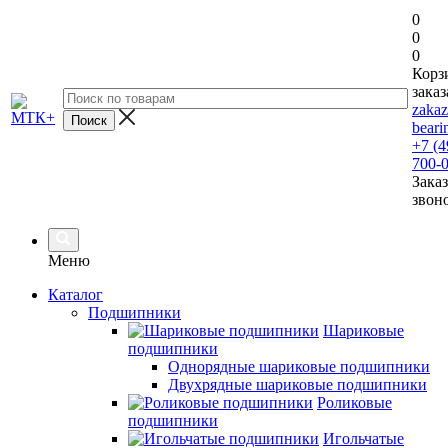
0
0
0
Корз
заказ
zaka
beari
+7 (4
700-
Заказ
звон
Меню
Каталог
Подшипники
Шариковые
подшипники
Однорядные шариковые подшипники
Двухрядные шариковые подшипники
Роликовые
подшипники
Игольчатые