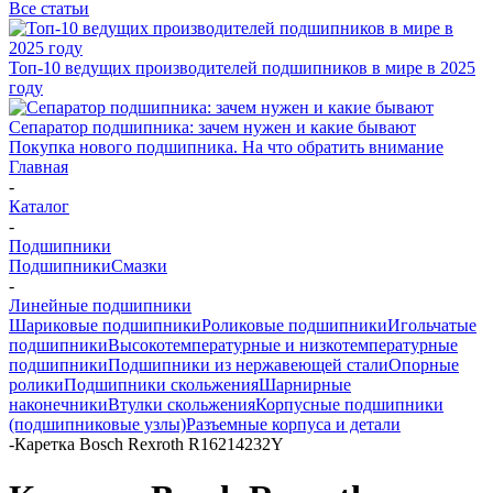
Все статьи
Топ-10 ведущих производителей подшипников в мире в 2025
году
Сепаратор подшипника: зачем нужен и какие бывают
Покупка нового подшипника. На что обратить внимание
Главная
-
Каталог
-
Подшипники
Подшипники
Смазки
-
Линейные подшипники
Шариковые подшипники
Роликовые подшипники
Игольчатые
подшипники
Высокотемпературные и низкотемпературные
подшипники
Подшипники из нержавеющей стали
Опорные
ролики
Подшипники скольжения
Шарнирные
наконечники
Втулки скольжения
Корпусные подшипники
(подшипниковые узлы)
Разъемные корпуса и детали
-
Каретка Bosch Rexroth R16214232Y