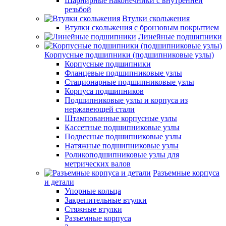
Шарнирные наконечники с внутренней
резьбой
Втулки скольжения
Втулки скольжения с бронзовым покрытием
Линейные подшипники
Корпусные подшипники (подшипниковые узлы)
Корпусные подшипники
Фланцевые подшипниковые узлы
Стационарные подшипниковые узлы
Корпуса подшипников
Подшипниковые узлы и корпуса из
нержавеющей стали
Штампованные корпусные узлы
Кассетные подшипниковые узлы
Подвесные подшипниковые узлы
Натяжные подшипниковые узлы
Роликоподшипниковые узлы для
метрических валов
Разъемные корпуса
и детали
Упорные кольца
Закрепительные втулки
Стяжные втулки
Разъемные корпуса