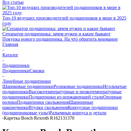
Все статьи
Топ-10 ведущих производителей подшипников в мире в 2025
году
Сепаратор подшипника: зачем нужен и какие бывают
Покупка нового подшипника. На что обратить внимание
Главная
-
Каталог
-
Подшипники
Подшипники
Смазки
-
Линейные подшипники
Шариковые подшипники
Роликовые подшипники
Игольчатые
подшипники
Высокотемпературные и низкотемпературные
подшипники
Подшипники из нержавеющей стали
Опорные
ролики
Подшипники скольжения
Шарнирные
наконечники
Втулки скольжения
Корпусные подшипники
(подшипниковые узлы)
Разъемные корпуса и детали
-
Каретка Bosch Rexroth R162131370