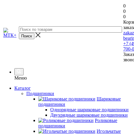
0
0
0
Корз
заказ
zaka
beari
+7 (4
700-
Заказ
звон
Меню
Каталог
Подшипники
Шариковые
подшипники
Однорядные шариковые подшипники
Двухрядные шариковые подшипники
Роликовые
подшипники
Игольчатые