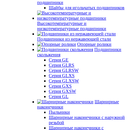
подшипники
Шайбы для игольчатых подшипников
Высокотемпературные и
низкотемпературные подшипники
Подшипники из нержавеющей стали
Опорные ролики
Подшипники
скольжения
Серия GE
Серия GLRS
Серия GLRSW
Серия GLXS
Серия GLXSW
Серия GXS
Серия GXSW
Серия GL
Шарнирные
наконечники
Пыльники
Шарнирные наконечники с наружной
резьбой
Шарнирные наконечники с