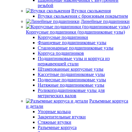
Шарнирные наконечники с внутренней
резьбой
Втулки скольжения
Втулки скольжения с бронзовым покрытием
Линейные подшипники
Корпусные подшипники (подшипниковые узлы)
Корпусные подшипники
Фланцевые подшипниковые узлы
Стационарные подшипниковые узлы
Корпуса подшипников
Подшипниковые узлы и корпуса из
нержавеющей стали
Штампованные корпусные узлы
Кассетные подшипниковые узлы
Подвесные подшипниковые узлы
Натяжные подшипниковые узлы
Роликоподшипниковые узлы для
метрических валов
Разъемные корпуса
и детали
Упорные кольца
Закрепительные втулки
Стяжные втулки
Разъемные корпуса