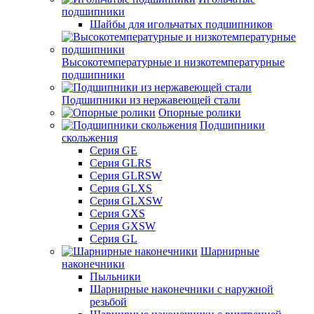
подшипники
Шайбы для игольчатых подшипников
Высокотемпературные и низкотемпературные
подшипники
Подшипники из нержавеющей стали
Опорные ролики
Подшипники
скольжения
Серия GE
Серия GLRS
Серия GLRSW
Серия GLXS
Серия GLXSW
Серия GXS
Серия GXSW
Серия GL
Шарнирные
наконечники
Пыльники
Шарнирные наконечники с наружной
резьбой