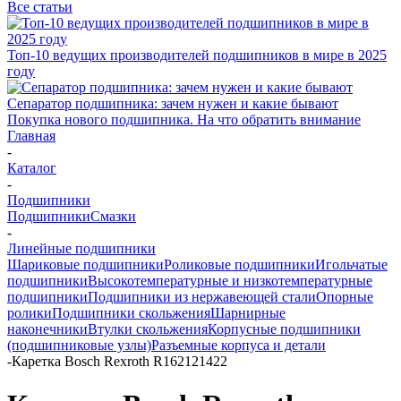
Все статьи
Топ-10 ведущих производителей подшипников в мире в 2025
году
Сепаратор подшипника: зачем нужен и какие бывают
Покупка нового подшипника. На что обратить внимание
Главная
-
Каталог
-
Подшипники
Подшипники
Смазки
-
Линейные подшипники
Шариковые подшипники
Роликовые подшипники
Игольчатые
подшипники
Высокотемпературные и низкотемпературные
подшипники
Подшипники из нержавеющей стали
Опорные
ролики
Подшипники скольжения
Шарнирные
наконечники
Втулки скольжения
Корпусные подшипники
(подшипниковые узлы)
Разъемные корпуса и детали
-
Каретка Bosch Rexroth R162121422