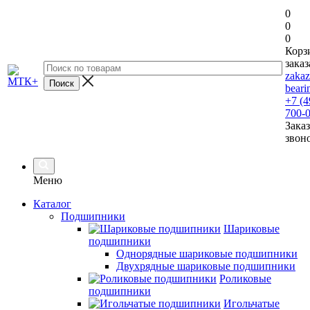
0
0
0
Корз
заказ
zaka
beari
+7 (4
700-
Заказ
звон
Меню
Каталог
Подшипники
Шариковые
подшипники
Однорядные шариковые подшипники
Двухрядные шариковые подшипники
Роликовые
подшипники
Игольчатые