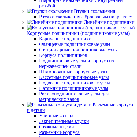
Шарнирные наконечники с внутренней
резьбой
Втулки скольжения
Втулки скольжения с бронзовым покрытием
Линейные подшипники
Корпусные подшипники (подшипниковые узлы)
Корпусные подшипники
Фланцевые подшипниковые узлы
Стационарные подшипниковые узлы
Корпуса подшипников
Подшипниковые узлы и корпуса из
нержавеющей стали
Штампованные корпусные узлы
Кассетные подшипниковые узлы
Подвесные подшипниковые узлы
Натяжные подшипниковые узлы
Роликоподшипниковые узлы для
метрических валов
Разъемные корпуса
и детали
Упорные кольца
Закрепительные втулки
Стяжные втулки
Разъемные корпуса