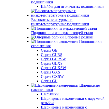
подшипники
Шайбы для игольчатых подшипников
Высокотемпературные и
низкотемпературные подшипники
Подшипники из нержавеющей стали
Опорные ролики
Подшипники
скольжения
Серия GE
Серия GLRS
Серия GLRSW
Серия GLXS
Серия GLXSW
Серия GXS
Серия GXSW
Серия GL
Шарнирные
наконечники
Пыльники
Шарнирные наконечники с наружной
резьбой
Шарнирные наконечники с