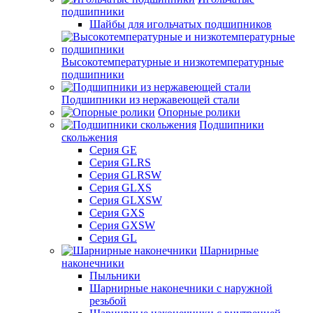
подшипники
Шайбы для игольчатых подшипников
Высокотемпературные и низкотемпературные
подшипники
Подшипники из нержавеющей стали
Опорные ролики
Подшипники
скольжения
Серия GE
Серия GLRS
Серия GLRSW
Серия GLXS
Серия GLXSW
Серия GXS
Серия GXSW
Серия GL
Шарнирные
наконечники
Пыльники
Шарнирные наконечники с наружной
резьбой