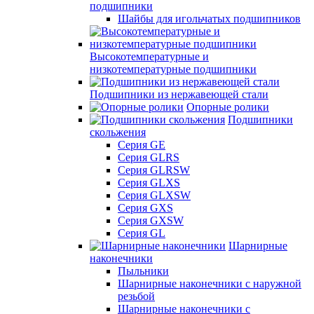
подшипники
Шайбы для игольчатых подшипников
Высокотемпературные и
низкотемпературные подшипники
Подшипники из нержавеющей стали
Опорные ролики
Подшипники
скольжения
Серия GE
Серия GLRS
Серия GLRSW
Серия GLXS
Серия GLXSW
Серия GXS
Серия GXSW
Серия GL
Шарнирные
наконечники
Пыльники
Шарнирные наконечники с наружной
резьбой
Шарнирные наконечники с