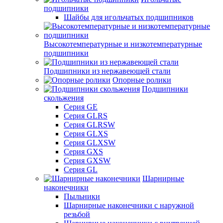
подшипники
Шайбы для игольчатых подшипников
Высокотемпературные и низкотемпературные
подшипники
Подшипники из нержавеющей стали
Опорные ролики
Подшипники
скольжения
Серия GE
Серия GLRS
Серия GLRSW
Серия GLXS
Серия GLXSW
Серия GXS
Серия GXSW
Серия GL
Шарнирные
наконечники
Пыльники
Шарнирные наконечники с наружной
резьбой