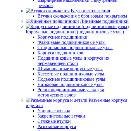
Шарнирные наконечники с внутренней
резьбой
Втулки скольжения
Втулки скольжения с бронзовым покрытием
Линейные подшипники
Корпусные подшипники (подшипниковые узлы)
Корпусные подшипники
Фланцевые подшипниковые узлы
Стационарные подшипниковые узлы
Корпуса подшипников
Подшипниковые узлы и корпуса из
нержавеющей стали
Штампованные корпусные узлы
Кассетные подшипниковые узлы
Подвесные подшипниковые узлы
Натяжные подшипниковые узлы
Роликоподшипниковые узлы для
метрических валов
Разъемные корпуса
и детали
Упорные кольца
Закрепительные втулки
Стяжные втулки
Разъемные корпуса