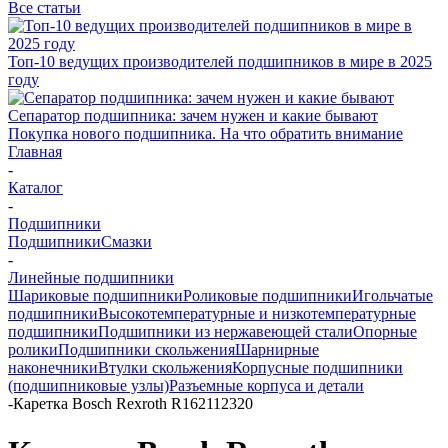
Все статьи
Топ-10 ведущих производителей подшипников в мире в 2025
году
Сепаратор подшипника: зачем нужен и какие бывают
Покупка нового подшипника. На что обратить внимание
Главная
-
Каталог
-
Подшипники
Подшипники
Смазки
-
Линейные подшипники
Шариковые подшипники
Роликовые подшипники
Игольчатые
подшипники
Высокотемпературные и низкотемпературные
подшипники
Подшипники из нержавеющей стали
Опорные
ролики
Подшипники скольжения
Шарнирные
наконечники
Втулки скольжения
Корпусные подшипники
(подшипниковые узлы)
Разъемные корпуса и детали
-
Каретка Bosch Rexroth R162112320