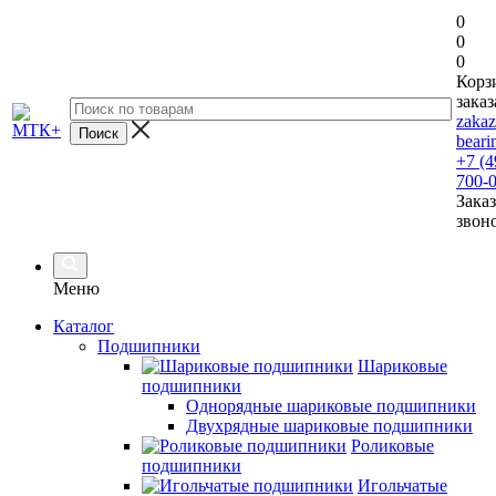
0
0
0
Корз
заказ
zaka
beari
+7 (4
700-
Заказ
звон
Меню
Каталог
Подшипники
Шариковые
подшипники
Однорядные шариковые подшипники
Двухрядные шариковые подшипники
Роликовые
подшипники
Игольчатые