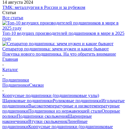
14 августа 2024
ТМК: металлургия в России и за рубежом
Статьи
Все статьи
Топ-10 ведущих производителей подшипников в мире в 2025
году
Сепаратор подшипника: зачем нужен и какие бывают
Покупка нового подшипника. На что обратить внимание
Главная
-
Каталог
-
Подшипники
Подшипники
Смазки
-
Корпусные подшипники (подшипниковые узлы)
Шариковые подшипники
Роликовые подшипники
Игольчатые
подшипники
Высокотемпературные и низкотемпературные
подшипники
Подшипники из нержавеющей стали
Опорные
ролики
Подшипники скольжения
Шарнирные
наконечники
Втулки скольжения
Линейные
подшипники
Корпусные подшипники (подшипниковые