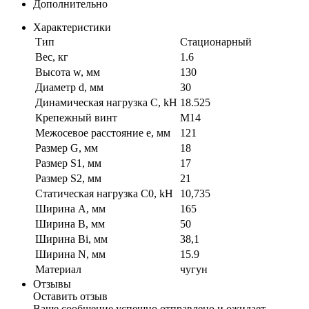
Дополнительно
Характеристики
Тип
Стационарный
Вес, кг
1.6
Высота w, мм
130
Диаметр d, мм
30
Динамическая нагрузка C, kН
18.525
Крепежный винт
M14
Межосевое расстояние e, мм
121
Размер G, мм
18
Размер S1, мм
17
Размер S2, мм
21
Статическая нагрузка C0, kH
10,735
Ширина A, мм
165
Ширина B, мм
50
Ширина Bi, мм
38,1
Ширина N, мм
15.9
Материал
чугун
Отзывы
Оставить отзыв
Ваше сообщение успешно отправлено и ожидает