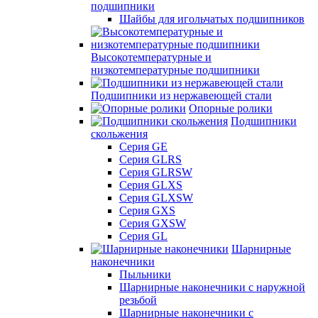
подшипники
Шайбы для игольчатых подшипников
Высокотемпературные и
низкотемпературные подшипники
Подшипники из нержавеющей стали
Опорные ролики
Подшипники
скольжения
Серия GE
Серия GLRS
Серия GLRSW
Серия GLXS
Серия GLXSW
Серия GXS
Серия GXSW
Серия GL
Шарнирные
наконечники
Пыльники
Шарнирные наконечники с наружной
резьбой
Шарнирные наконечники с