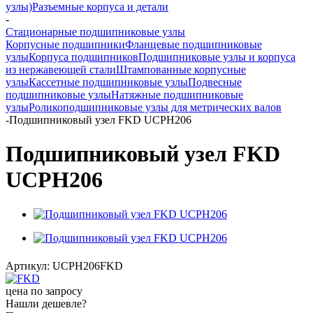
узлы)
Разъемные корпуса и детали
-
Стационарные подшипниковые узлы
Корпусные подшипники
Фланцевые подшипниковые
узлы
Корпуса подшипников
Подшипниковые узлы и корпуса
из нержавеющей стали
Штампованные корпусные
узлы
Кассетные подшипниковые узлы
Подвесные
подшипниковые узлы
Натяжные подшипниковые
узлы
Роликоподшипниковые узлы для метрических валов
-
Подшипниковый узел FKD UCPH206
Подшипниковый узел FKD
UCPH206
Артикул:
UCPH206FKD
цена по запросу
Нашли дешевле?