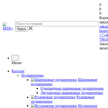
0
0
0
Корз
заказ
zaka
beari
+7 (4
700-
Заказ
звон
Меню
Каталог
Подшипники
Шариковые
подшипники
Однорядные шариковые подшипники
Двухрядные шариковые подшипники
Роликовые
подшипники
Игольчатые