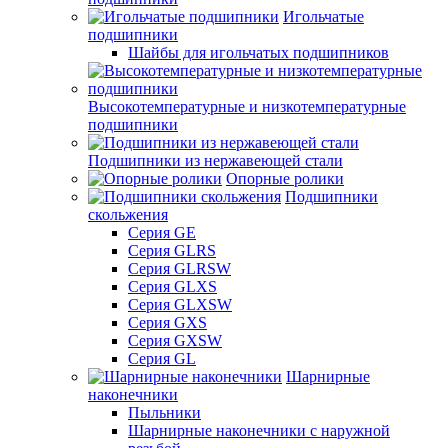
Игольчатые
подшипники
Шайбы для игольчатых подшипников
Высокотемпературные и низкотемпературные
подшипники
Подшипники из нержавеющей стали
Опорные ролики
Подшипники
скольжения
Серия GE
Серия GLRS
Серия GLRSW
Серия GLXS
Серия GLXSW
Серия GXS
Серия GXSW
Серия GL
Шарнирные
наконечники
Пыльники
Шарнирные наконечники с наружной