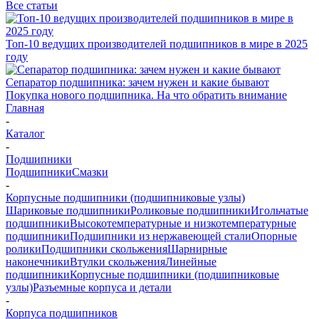
Все статьи
Топ-10 ведущих производителей подшипников в мире в 2025
году
Сепаратор подшипника: зачем нужен и какие бывают
Покупка нового подшипника. На что обратить внимание
Главная
-
Каталог
-
Подшипники
Подшипники
Смазки
-
Корпусные подшипники (подшипниковые узлы)
Шариковые подшипники
Роликовые подшипники
Игольчатые
подшипники
Высокотемпературные и низкотемпературные
подшипники
Подшипники из нержавеющей стали
Опорные
ролики
Подшипники скольжения
Шарнирные
наконечники
Втулки скольжения
Линейные
подшипники
Корпусные подшипники (подшипниковые
узлы)
Разъемные корпуса и детали
-
Корпуса подшипников