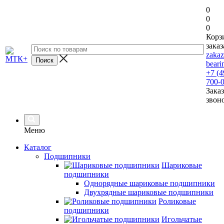
0
0
0
Корз
заказ
zaka
beari
+7 (4
700-
Заказ
звон
Меню
Каталог
Подшипники
Шариковые
подшипники
Однорядные шариковые подшипники
Двухрядные шариковые подшипники
Роликовые
подшипники
Игольчатые