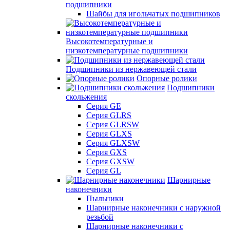
подшипники
Шайбы для игольчатых подшипников
Высокотемпературные и
низкотемпературные подшипники
Подшипники из нержавеющей стали
Опорные ролики
Подшипники
скольжения
Серия GE
Серия GLRS
Серия GLRSW
Серия GLXS
Серия GLXSW
Серия GXS
Серия GXSW
Серия GL
Шарнирные
наконечники
Пыльники
Шарнирные наконечники с наружной
резьбой
Шарнирные наконечники с