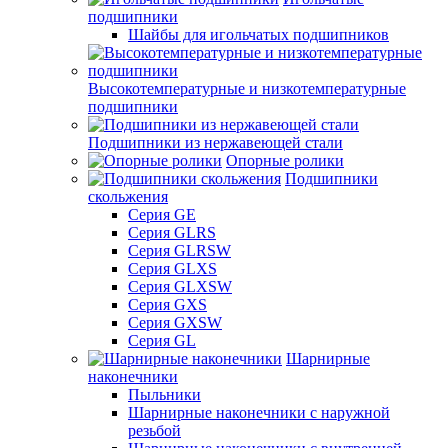
подшипники
Шайбы для игольчатых подшипников
Высокотемпературные и низкотемпературные
подшипники
Подшипники из нержавеющей стали
Опорные ролики
Подшипники
скольжения
Серия GE
Серия GLRS
Серия GLRSW
Серия GLXS
Серия GLXSW
Серия GXS
Серия GXSW
Серия GL
Шарнирные
наконечники
Пыльники
Шарнирные наконечники с наружной
резьбой