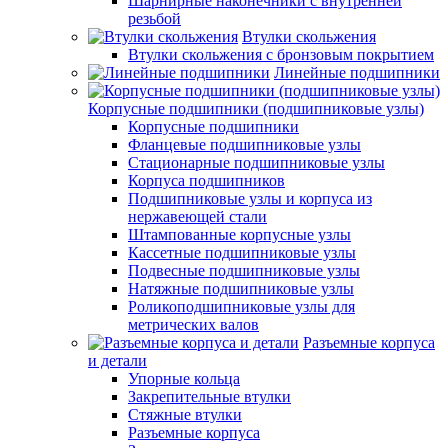
Шарнирные наконечники с внутренней
резьбой
Втулки скольжения
Втулки скольжения с бронзовым покрытием
Линейные подшипники
Корпусные подшипники (подшипниковые узлы)
Корпусные подшипники
Фланцевые подшипниковые узлы
Стационарные подшипниковые узлы
Корпуса подшипников
Подшипниковые узлы и корпуса из
нержавеющей стали
Штампованные корпусные узлы
Кассетные подшипниковые узлы
Подвесные подшипниковые узлы
Натяжные подшипниковые узлы
Роликоподшипниковые узлы для
метрических валов
Разъемные корпуса
и детали
Упорные кольца
Закрепительные втулки
Стяжные втулки
Разъемные корпуса