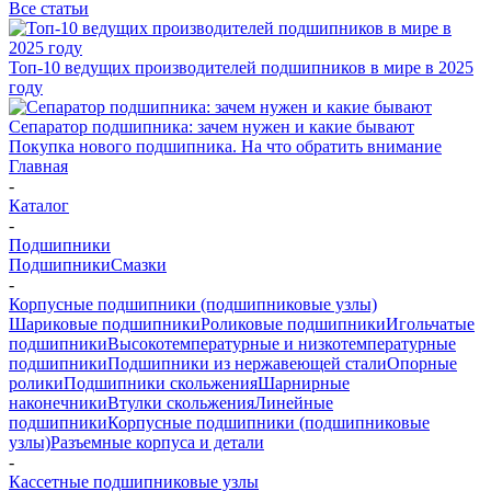
Все статьи
Топ-10 ведущих производителей подшипников в мире в 2025
году
Сепаратор подшипника: зачем нужен и какие бывают
Покупка нового подшипника. На что обратить внимание
Главная
-
Каталог
-
Подшипники
Подшипники
Смазки
-
Корпусные подшипники (подшипниковые узлы)
Шариковые подшипники
Роликовые подшипники
Игольчатые
подшипники
Высокотемпературные и низкотемпературные
подшипники
Подшипники из нержавеющей стали
Опорные
ролики
Подшипники скольжения
Шарнирные
наконечники
Втулки скольжения
Линейные
подшипники
Корпусные подшипники (подшипниковые
узлы)
Разъемные корпуса и детали
-
Кассетные подшипниковые узлы