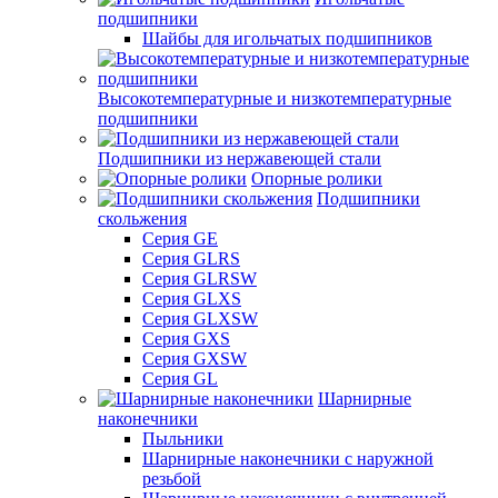
подшипники
Шайбы для игольчатых подшипников
Высокотемпературные и низкотемпературные
подшипники
Подшипники из нержавеющей стали
Опорные ролики
Подшипники
скольжения
Серия GE
Серия GLRS
Серия GLRSW
Серия GLXS
Серия GLXSW
Серия GXS
Серия GXSW
Серия GL
Шарнирные
наконечники
Пыльники
Шарнирные наконечники с наружной
резьбой