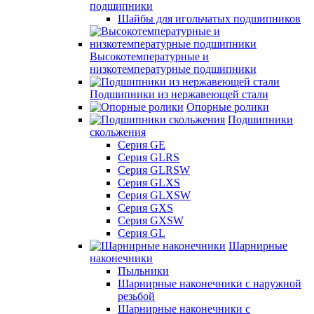
подшипники
Шайбы для игольчатых подшипников
Высокотемпературные и
низкотемпературные подшипники
Подшипники из нержавеющей стали
Опорные ролики
Подшипники
скольжения
Серия GE
Серия GLRS
Серия GLRSW
Серия GLXS
Серия GLXSW
Серия GXS
Серия GXSW
Серия GL
Шарнирные
наконечники
Пыльники
Шарнирные наконечники с наружной
резьбой
Шарнирные наконечники с