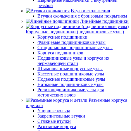
Шарнирные наконечники с внутренней
резьбой
Втулки скольжения
Втулки скольжения с бронзовым покрытием
Линейные подшипники
Корпусные подшипники (подшипниковые узлы)
Корпусные подшипники
Фланцевые подшипниковые узлы
Стационарные подшипниковые узлы
Корпуса подшипников
Подшипниковые узлы и корпуса из
нержавеющей стали
Штампованные корпусные узлы
Кассетные подшипниковые узлы
Подвесные подшипниковые узлы
Натяжные подшипниковые узлы
Роликоподшипниковые узлы для
метрических валов
Разъемные корпуса
и детали
Упорные кольца
Закрепительные втулки
Стяжные втулки
Разъемные корпуса