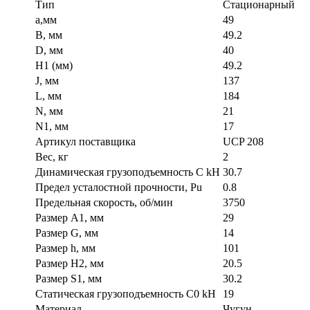
Тип
Стационарный
a,мм
49
B, мм
49.2
D, мм
40
H1 (мм)
49.2
J, мм
137
L, мм
184
N, мм
21
N1, мм
17
Артикул поставщика
UCP 208
Вес, кг
2
Динамическая грузоподъемность C kH
30.7
Предел усталостной прочности, Pu
0.8
Предельная скорость, об/мин
3750
Размер A1, мм
29
Размер G, мм
14
Размер h, мм
101
Размер H2, мм
20.5
Размер S1, мм
30.2
Статическая грузоподъемность C0 kH
19
Материал
Чугун