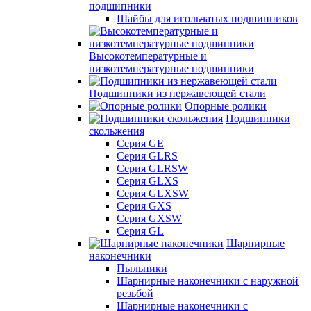
подшипники
Шайбы для игольчатых подшипников
Высокотемпературные и
низкотемпературные подшипники
Подшипники из нержавеющей стали
Опорные ролики
Подшипники
скольжения
Серия GE
Серия GLRS
Серия GLRSW
Серия GLXS
Серия GLXSW
Серия GXS
Серия GXSW
Серия GL
Шарнирные
наконечники
Пыльники
Шарнирные наконечники с наружной
резьбой
Шарнирные наконечники с