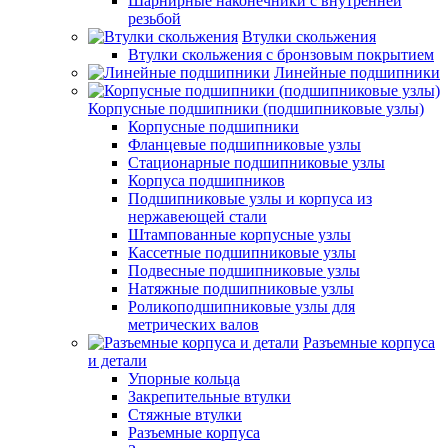
Шарнирные наконечники с внутренней
резьбой
Втулки скольжения
Втулки скольжения с бронзовым покрытием
Линейные подшипники
Корпусные подшипники (подшипниковые узлы)
Корпусные подшипники
Фланцевые подшипниковые узлы
Стационарные подшипниковые узлы
Корпуса подшипников
Подшипниковые узлы и корпуса из
нержавеющей стали
Штампованные корпусные узлы
Кассетные подшипниковые узлы
Подвесные подшипниковые узлы
Натяжные подшипниковые узлы
Роликоподшипниковые узлы для
метрических валов
Разъемные корпуса
и детали
Упорные кольца
Закрепительные втулки
Стяжные втулки
Разъемные корпуса