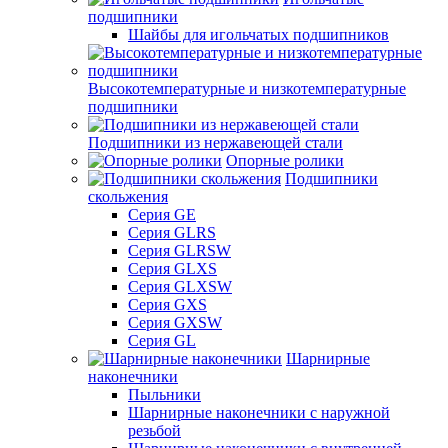
подшипники
Шайбы для игольчатых подшипников
Высокотемпературные и низкотемпературные
подшипники
Подшипники из нержавеющей стали
Опорные ролики
Подшипники
скольжения
Серия GE
Серия GLRS
Серия GLRSW
Серия GLXS
Серия GLXSW
Серия GXS
Серия GXSW
Серия GL
Шарнирные
наконечники
Пыльники
Шарнирные наконечники с наружной
резьбой