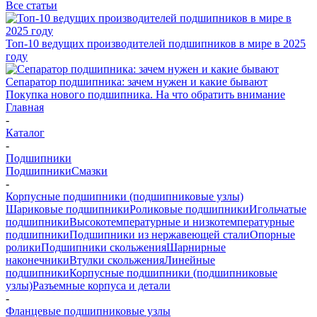
Все статьи
Топ-10 ведущих производителей подшипников в мире в 2025
году
Сепаратор подшипника: зачем нужен и какие бывают
Покупка нового подшипника. На что обратить внимание
Главная
-
Каталог
-
Подшипники
Подшипники
Смазки
-
Корпусные подшипники (подшипниковые узлы)
Шариковые подшипники
Роликовые подшипники
Игольчатые
подшипники
Высокотемпературные и низкотемпературные
подшипники
Подшипники из нержавеющей стали
Опорные
ролики
Подшипники скольжения
Шарнирные
наконечники
Втулки скольжения
Линейные
подшипники
Корпусные подшипники (подшипниковые
узлы)
Разъемные корпуса и детали
-
Фланцевые подшипниковые узлы