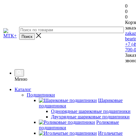
0
0
0
Корз
заказ
zaka
beari
+7 (4
700-
Заказ
звон
Меню
Каталог
Подшипники
Шариковые
подшипники
Однорядные шариковые подшипники
Двухрядные шариковые подшипники
Роликовые
подшипники
Игольчатые