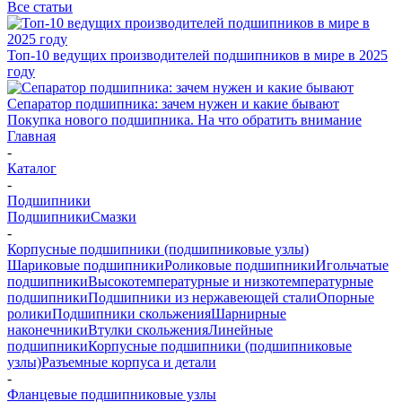
Все статьи
Топ-10 ведущих производителей подшипников в мире в 2025
году
Сепаратор подшипника: зачем нужен и какие бывают
Покупка нового подшипника. На что обратить внимание
Главная
-
Каталог
-
Подшипники
Подшипники
Смазки
-
Корпусные подшипники (подшипниковые узлы)
Шариковые подшипники
Роликовые подшипники
Игольчатые
подшипники
Высокотемпературные и низкотемпературные
подшипники
Подшипники из нержавеющей стали
Опорные
ролики
Подшипники скольжения
Шарнирные
наконечники
Втулки скольжения
Линейные
подшипники
Корпусные подшипники (подшипниковые
узлы)
Разъемные корпуса и детали
-
Фланцевые подшипниковые узлы