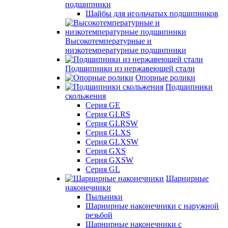
подшипники
Шайбы для игольчатых подшипников
Высокотемпературные и
низкотемпературные подшипники
Подшипники из нержавеющей стали
Опорные ролики
Подшипники
скольжения
Серия GE
Серия GLRS
Серия GLRSW
Серия GLXS
Серия GLXSW
Серия GXS
Серия GXSW
Серия GL
Шарнирные
наконечники
Пыльники
Шарнирные наконечники с наружной
резьбой
Шарнирные наконечники с