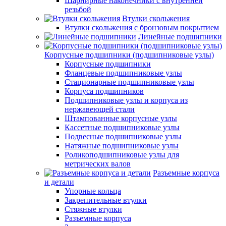
Шарнирные наконечники с внутренней
резьбой
Втулки скольжения
Втулки скольжения с бронзовым покрытием
Линейные подшипники
Корпусные подшипники (подшипниковые узлы)
Корпусные подшипники
Фланцевые подшипниковые узлы
Стационарные подшипниковые узлы
Корпуса подшипников
Подшипниковые узлы и корпуса из
нержавеющей стали
Штампованные корпусные узлы
Кассетные подшипниковые узлы
Подвесные подшипниковые узлы
Натяжные подшипниковые узлы
Роликоподшипниковые узлы для
метрических валов
Разъемные корпуса
и детали
Упорные кольца
Закрепительные втулки
Стяжные втулки
Разъемные корпуса