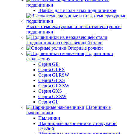
подшипники
Шайбы для игольчатых подшипников
Высокотемпературные и низкотемпературные
подшипники
Подшипники из нержавеющей стали
Опорные ролики
Подшипники
скольжения
Серия GE
Серия GLRS
Серия GLRSW
Серия GLXS
Серия GLXSW
Серия GXS
Серия GXSW
Серия GL
Шарнирные
наконечники
Пыльники
Шарнирные наконечники с наружной
резьбой