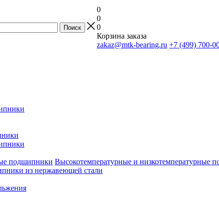
0
0
0
Корзина заказа
zakaz@mtk-bearing.ru
+7 (499) 700-0
ипники
пники
ипники
Высокотемпературные и низкотемпературные 
пники из нержавеющей стали
льжения