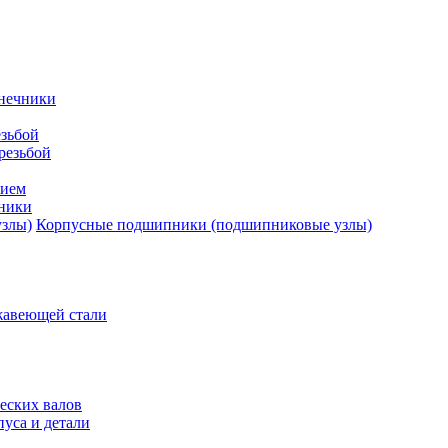
нечники
зьбой
резьбой
тием
ники
Корпусные подшипники (подшипниковые узлы)
жавеющей стали
еских валов
уса и детали