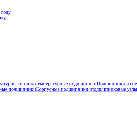
оду
ратурные и низкотемпературные подшипники
Подшипники из не
ные подшипники
Корпусные подшипники (подшипниковые узлы