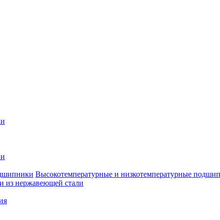
ки
ки
Высокотемпературные и низкотемпературные подши
 из нержавеющей стали
ия