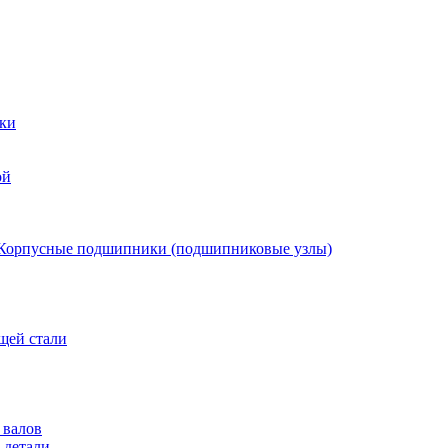
ки
ой
Корпусные подшипники (подшипниковые узлы)
щей стали
 валов
 детали