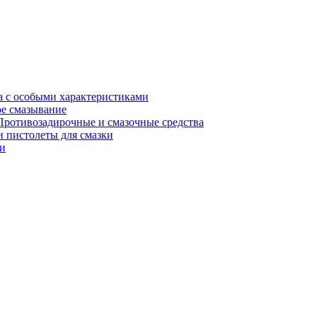
а с особыми характеристиками
е смазывание
Противозадирочные и смазочные средства
 пистолеты для смазки
и