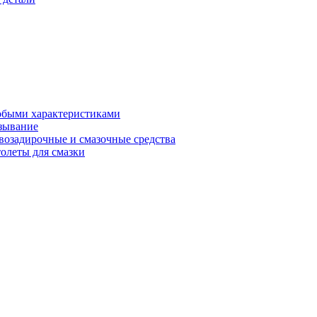
обыми характеристиками
зывание
возадирочные и смазочные средства
олеты для смазки