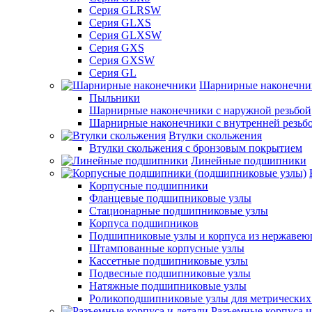
Серия GLRSW
Серия GLXS
Серия GLXSW
Серия GXS
Серия GXSW
Серия GL
Шарнирные наконечни
Пыльники
Шарнирные наконечники с наружной резьбой
Шарнирные наконечники с внутренней резьб
Втулки скольжения
Втулки скольжения с бронзовым покрытием
Линейные подшипники
Корпусные подшипники
Фланцевые подшипниковые узлы
Стационарные подшипниковые узлы
Корпуса подшипников
Подшипниковые узлы и корпуса из нержавею
Штампованные корпусные узлы
Кассетные подшипниковые узлы
Подвесные подшипниковые узлы
Натяжные подшипниковые узлы
Роликоподшипниковые узлы для метрических
Разъемные корпуса и