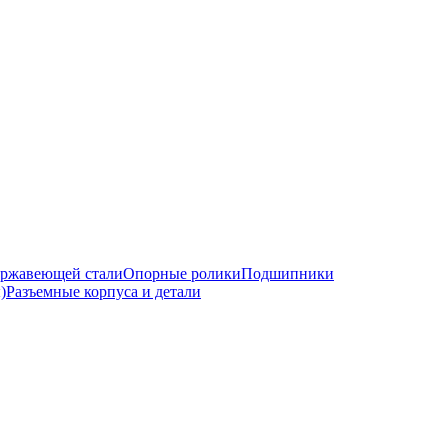
ржавеющей стали
Опорные ролики
Подшипники
)
Разъемные корпуса и детали