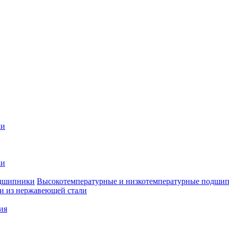
ки
ки
Высокотемпературные и низкотемпературные подши
 из нержавеющей стали
ия