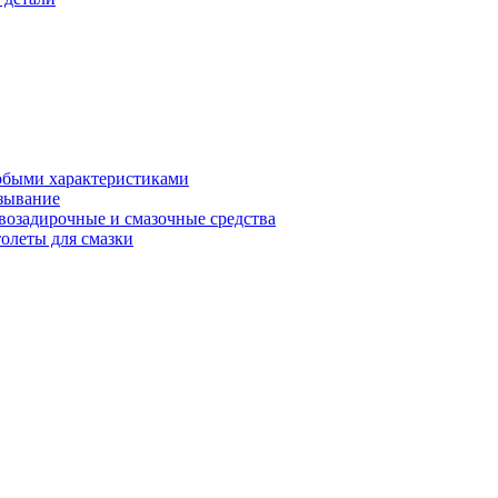
обыми характеристиками
зывание
возадирочные и смазочные средства
олеты для смазки