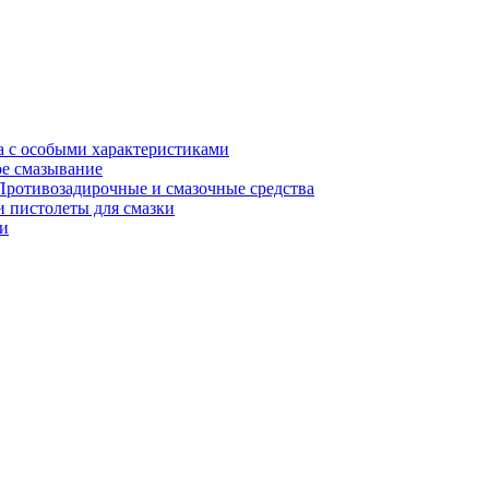
а с особыми характеристиками
е смазывание
Противозадирочные и смазочные средства
 пистолеты для смазки
и