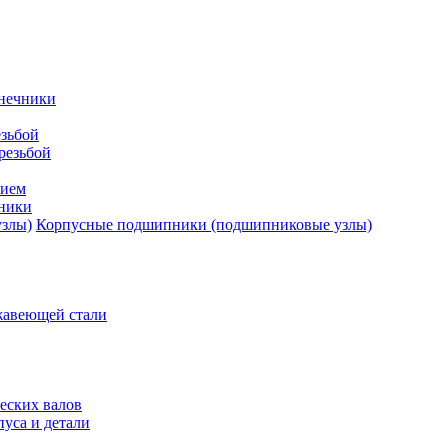
нечники
зьбой
резьбой
тием
ники
Корпусные подшипники (подшипниковые узлы)
жавеющей стали
еских валов
уса и детали