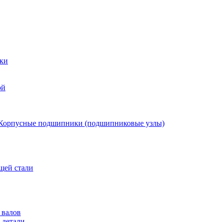
ки
ой
Корпусные подшипники (подшипниковые узлы)
щей стали
 валов
 детали