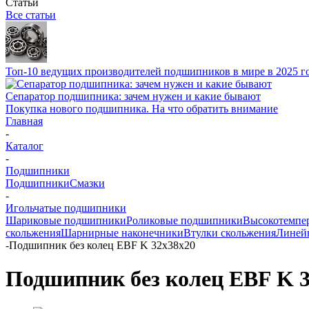
Статьи
Все статьи
Топ-10 ведущих производителей подшипников в мире в 2025 г
Сепаратор подшипника: зачем нужен и какие бывают
Покупка нового подшипника. На что обратить внимание
Главная
-
Каталог
-
Подшипники
Подшипники
Смазки
-
Игольчатые подшипники
Шариковые подшипники
Роликовые подшипники
Высокотемпе
скольжения
Шарнирные наконечники
Втулки скольжения
Линей
-
Подшипник без колец EBF K 32x38x20
Подшипник без колец EBF K 3