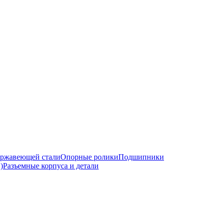
ржавеющей стали
Опорные ролики
Подшипники
)
Разъемные корпуса и детали