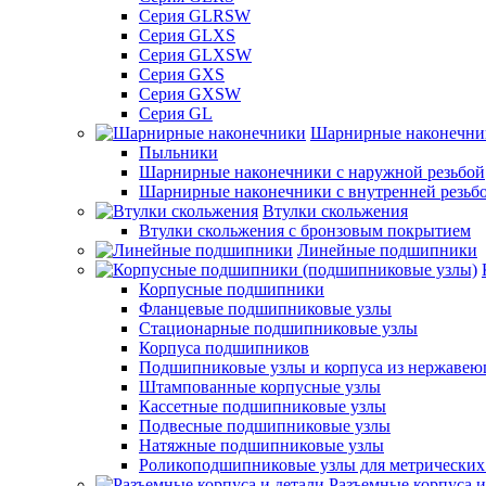
Серия GLRSW
Серия GLXS
Серия GLXSW
Серия GXS
Серия GXSW
Серия GL
Шарнирные наконечни
Пыльники
Шарнирные наконечники с наружной резьбой
Шарнирные наконечники с внутренней резьб
Втулки скольжения
Втулки скольжения с бронзовым покрытием
Линейные подшипники
Корпусные подшипники
Фланцевые подшипниковые узлы
Стационарные подшипниковые узлы
Корпуса подшипников
Подшипниковые узлы и корпуса из нержавею
Штампованные корпусные узлы
Кассетные подшипниковые узлы
Подвесные подшипниковые узлы
Натяжные подшипниковые узлы
Роликоподшипниковые узлы для метрических
Разъемные корпуса и