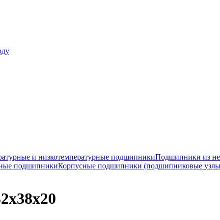
оду
ратурные и низкотемпературные подшипники
Подшипники из не
ные подшипники
Корпусные подшипники (подшипниковые узлы
2x38x20