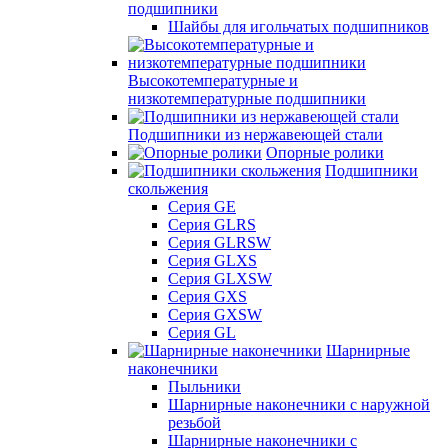
подшипники
Шайбы для игольчатых подшипников
Высокотемпературные и
низкотемпературные подшипники
Подшипники из нержавеющей стали
Опорные ролики
Подшипники
скольжения
Серия GE
Серия GLRS
Серия GLRSW
Серия GLXS
Серия GLXSW
Серия GXS
Серия GXSW
Серия GL
Шарнирные
наконечники
Пыльники
Шарнирные наконечники с наружной
резьбой
Шарнирные наконечники с