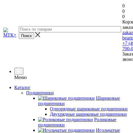
0
0
0
Корз
заказ
zaka
beari
+7 (4
700-
Заказ
звон
Меню
Каталог
Подшипники
Шариковые
подшипники
Однорядные шариковые подшипники
Двухрядные шариковые подшипники
Роликовые
подшипники
Игольчатые