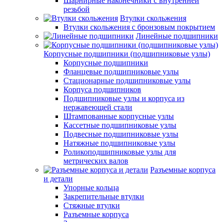
Шарнирные наконечники с внутренней
резьбой
Втулки скольжения
Втулки скольжения с бронзовым покрытием
Линейные подшипники
Корпусные подшипники (подшипниковые узлы)
Корпусные подшипники
Фланцевые подшипниковые узлы
Стационарные подшипниковые узлы
Корпуса подшипников
Подшипниковые узлы и корпуса из
нержавеющей стали
Штампованные корпусные узлы
Кассетные подшипниковые узлы
Подвесные подшипниковые узлы
Натяжные подшипниковые узлы
Роликоподшипниковые узлы для
метрических валов
Разъемные корпуса
и детали
Упорные кольца
Закрепительные втулки
Стяжные втулки
Разъемные корпуса