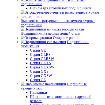
подшипники
Шайбы для игольчатых подшипников
Высокотемпературные и низкотемпературные
подшипники
Подшипники из нержавеющей стали
Опорные ролики
Подшипники
скольжения
Серия GE
Серия GLRS
Серия GLRSW
Серия GLXS
Серия GLXSW
Серия GXS
Серия GXSW
Серия GL
Шарнирные
наконечники
Пыльники
Шарнирные наконечники с наружной
резьбой