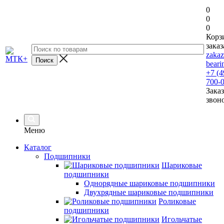
0
0
0
Корз
заказ
zaka
beari
+7 (4
700-
Заказ
звон
Меню
Каталог
Подшипники
Шариковые
подшипники
Однорядные шариковые подшипники
Двухрядные шариковые подшипники
Роликовые
подшипники
Игольчатые