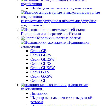
подшипники
Шайбы для игольчатых подшипников
Высокотемпературные и низкотемпературные
подшипники
Подшипники из нержавеющей стали
Опорные ролики
Подшипники
скольжения
Серия GE
Серия GLRS
Серия GLRSW
Серия GLXS
Серия GLXSW
Серия GXS
Серия GXSW
Серия GL
Шарнирные
наконечники
Пыльники
Шарнирные наконечники с наружной
резьбой