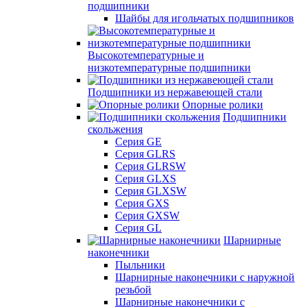
подшипники
Шайбы для игольчатых подшипников
Высокотемпературные и
низкотемпературные подшипники
Подшипники из нержавеющей стали
Опорные ролики
Подшипники
скольжения
Серия GE
Серия GLRS
Серия GLRSW
Серия GLXS
Серия GLXSW
Серия GXS
Серия GXSW
Серия GL
Шарнирные
наконечники
Пыльники
Шарнирные наконечники с наружной
резьбой
Шарнирные наконечники с