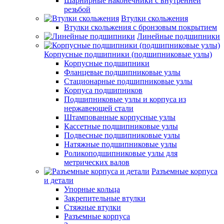
Шарнирные наконечники с внутренней
резьбой
Втулки скольжения
Втулки скольжения с бронзовым покрытием
Линейные подшипники
Корпусные подшипники (подшипниковые узлы)
Корпусные подшипники
Фланцевые подшипниковые узлы
Стационарные подшипниковые узлы
Корпуса подшипников
Подшипниковые узлы и корпуса из
нержавеющей стали
Штампованные корпусные узлы
Кассетные подшипниковые узлы
Подвесные подшипниковые узлы
Натяжные подшипниковые узлы
Роликоподшипниковые узлы для
метрических валов
Разъемные корпуса
и детали
Упорные кольца
Закрепительные втулки
Стяжные втулки
Разъемные корпуса