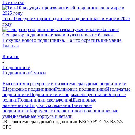
Все статьи
Топ-10 ведущих производителей подшипников в мире в 2025
году
Сепаратор подшипника: зачем нужен и какие бывают
Покупка нового подшипника. На что обратить внимание
Главная
-
Каталог
-
Подшипники
Подшипники
Смазки
-
Высокотемпературные и низкотемпературные подшипники
Шариковые подшипники
Роликовые подшипники
Игольчатые
подшипники
Подшипники из нержавеющей стали
Опорные
ролики
Подшипники скольжения
Шарнирные
наконечники
Втулки скольжения
Линейные
подшипники
Корпусные подшипники (подшипниковые
узлы)
Разъемные корпуса и детали
-
Высокотемпературный подшипник BECO BTC 58 B8 ZZ
CPG