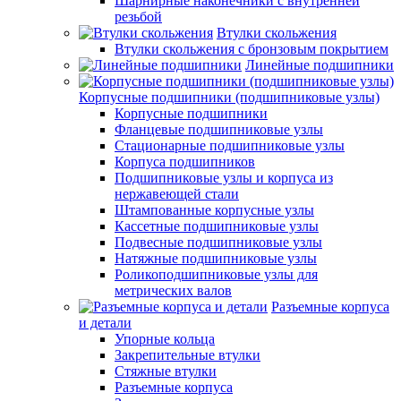
Шарнирные наконечники с внутренней
резьбой
Втулки скольжения
Втулки скольжения с бронзовым покрытием
Линейные подшипники
Корпусные подшипники (подшипниковые узлы)
Корпусные подшипники
Фланцевые подшипниковые узлы
Стационарные подшипниковые узлы
Корпуса подшипников
Подшипниковые узлы и корпуса из
нержавеющей стали
Штампованные корпусные узлы
Кассетные подшипниковые узлы
Подвесные подшипниковые узлы
Натяжные подшипниковые узлы
Роликоподшипниковые узлы для
метрических валов
Разъемные корпуса
и детали
Упорные кольца
Закрепительные втулки
Стяжные втулки
Разъемные корпуса