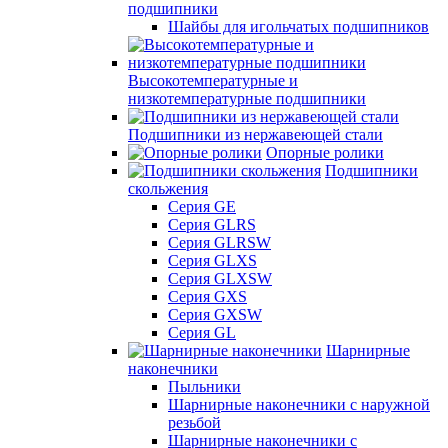
подшипники
Шайбы для игольчатых подшипников
Высокотемпературные и
низкотемпературные подшипники
Подшипники из нержавеющей стали
Опорные ролики
Подшипники
скольжения
Серия GE
Серия GLRS
Серия GLRSW
Серия GLXS
Серия GLXSW
Серия GXS
Серия GXSW
Серия GL
Шарнирные
наконечники
Пыльники
Шарнирные наконечники с наружной
резьбой
Шарнирные наконечники с