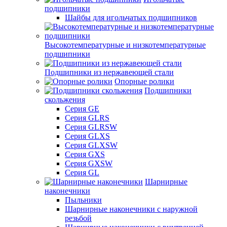
подшипники
Шайбы для игольчатых подшипников
Высокотемпературные и низкотемпературные
подшипники
Подшипники из нержавеющей стали
Опорные ролики
Подшипники
скольжения
Серия GE
Серия GLRS
Серия GLRSW
Серия GLXS
Серия GLXSW
Серия GXS
Серия GXSW
Серия GL
Шарнирные
наконечники
Пыльники
Шарнирные наконечники с наружной
резьбой