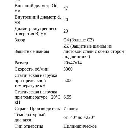
Внешний диаметр Od,
47
мм
Внутренний диаметр d,
20
мм
Диаметр внутреннего
20
отверстия B, мм
Зазор
C4 (больше С3)
ZZ (Защитные шайбы из
Защитные шайбы
листовой стали с обеих сторон
подшипника)
Размер
20x47x14
Скорость, об/мин
3360
Статическая нагрузка
при предельной
5.02
температуре кН
Статическая нагрузка
при температуре +20°С
6.55
кН
Страна Производитель
Италия
Температурный
от -40° до +220°
диапазон
Тип отверстия
Цилиндрическое