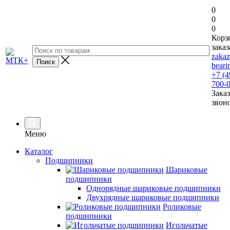
0
0
0
Корз
заказ
zaka
beari
+7 (4
700-
Заказ
звон
Меню
Каталог
Подшипники
Шариковые
подшипники
Однорядные шариковые подшипники
Двухрядные шариковые подшипники
Роликовые
подшипники
Игольчатые