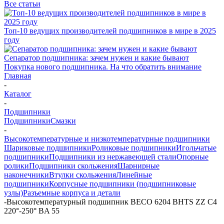
Все статьи
Топ-10 ведущих производителей подшипников в мире в 2025
году
Сепаратор подшипника: зачем нужен и какие бывают
Покупка нового подшипника. На что обратить внимание
Главная
-
Каталог
-
Подшипники
Подшипники
Смазки
-
Высокотемпературные и низкотемпературные подшипники
Шариковые подшипники
Роликовые подшипники
Игольчатые
подшипники
Подшипники из нержавеющей стали
Опорные
ролики
Подшипники скольжения
Шарнирные
наконечники
Втулки скольжения
Линейные
подшипники
Корпусные подшипники (подшипниковые
узлы)
Разъемные корпуса и детали
-
Высокотемпературный подшипник BECO 6204 BHTS ZZ C4
220°-250° BA 55